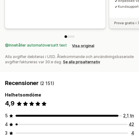
Anpassad var
Kundsupport 
Prova gratis i
Innehåller automatöversatt text
Visa original
Alla avgifter debiteras i USD. Återkommande och användningsbaserade
avgifter faktureras var 30:e dag.
Se alla prisalternativ
Recensioner
(2 151)
Helhetsomdöme
4,9
5
2,1 tn
4
42
3
4