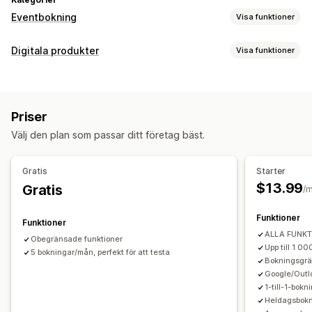
Eventbokning
Visa funktioner
Evenemangstyp
Digitala produkter
Visa funktioner
Möten
Uthyrningar
Klasser
Tjänster
Reservationer
Produkttyper
Personligt möte
Online
Anpassade evenemang
Kurser
Videor
Anpassad
Bokningshantering
Priser
Nedladdningshantering
Kalender
Schemaläggning
Tidpunkter
Blockera datum
Välj den plan som passar ditt företag bäst.
E-postleverans
Nedladdningsgränser
Anpassade länkar
Flera bokningar
Avbryt bokning
Kapacitetsgränser
Biljetttjänster
Evenemangsincheckning
Filsäkerhet
Gratis
Starter
Synkronisering av data
Uppdateringar i realtid
$13.99
Gratis
Restriktioner för IP-adress
Lösenordsskydd
/
E-postaviseringar
SMS-aviseringar
Flera språk
Vattenstämpel
Filvärdtjänst
Funktioner
Flera platser
Betalningar
Depositioner
Funktioner
ALLA FUNKT
Personaladministration
Obegränsade funktioner
Upp till 1 0
5 bokningar/mån, perfekt för att testa
Bokningsgrä
Anpassning
Google/Out
Bokningssidor
Kalenderwidget
Anpassade formulär
1-till-1-bok
Anpassade meddelanden
Varumärkeshantering
Heldagsbokn