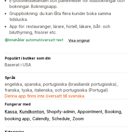
E-postmeddelanden och påminnelser för tidsbokningar och
bokningar. Bokningsapp.
Gruppbokning: du kan låta flera kunder boka samma
tidslucka.
App för: restauranger, lärare, hotell, läkare, båt- och
biluthyrning, frisörer etc.
Innehåller automatöversatt text
Visa original
Populärt i butiker som din
Baserat i USA
Språk
engelska, spanska, portugisiska (brasiliansk portugisiska),
franska, tyska, italienska, och portugisiska (Portugal)
Denna app finns inte översatt till svenska
Fungerar med
Kassa
Kundkonton
Shopify-admin
Appointment
Booking
booking app
Calendly
Schedule
Zoom
Kategorier