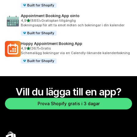
Built for Shopify
Appointment Booking App ointo
av 5 stjärnor
4,9
(885)
•
Gratisplan tillgänglig
885 recensioner totalt
Bokningsapp för att ta emot möten och bokningar i din kalender
Built for Shopify
Hoppy Appointment Booking App
av 5 stjärnor
4,9
(367)
•
Gratis
367 recensioner totalt
Schemalägg bokningar via en Calendly-liknande kalenderbokning
Built for Shopify
Vill du lägga till en app?
Prova Shopify gratis i 3 dagar