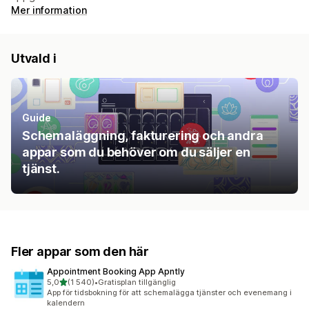
Mer information
Utvald i
Guide
Schemaläggning, fakturering och andra
appar som du behöver om du säljer en
tjänst.
Fler appar som den här
Appointment Booking App Apntly
av 5 stjärnor
5,0
(1 540)
•
Gratisplan tillgänglig
1540 recensioner totalt
App för tidsbokning för att schemalägga tjänster och evenemang i
kalendern