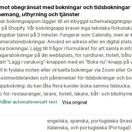
mot obegränsat med bokningar och tidsbokningar i
emang, uthyrning och tjänster
är bokningsappen lägger till en inbyggd schemaläggningspo
r på Shopify. Vår bokningsapp kräver inga tekniska förkunska
ngsbar tjänst på 3 minuter. Fungerar som Calendly, men är in
merationsbokningar. Använd en adress eller en digital pla
ina bokningar. Lägg till frågor i formuläret för att samla in inf
agarsbokningar på din webbplats, för rundturer, hotell, båtut
ätt ”Lägg i varukorg”-knappen med en ”Boka nu”-knapp på v
ll in fysiska möten eller virtuella bokningar via Zoom eller
postmeddelanden och påminnelser för tidsbokningar och bo
ppbokning: du kan låta flera kunder boka samma tidslucka.
 för: restauranger, lärare, hotell, läkare, båt- och biluthyrnin
ehåller automatöversatt text
Visa original
engelska, spanska, portugisiska (brasil
italienska, och portugisiska (Portugal)