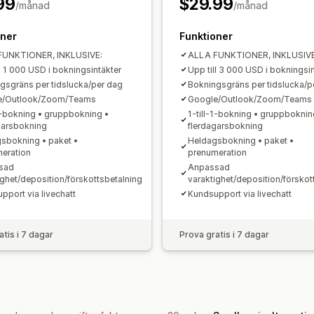
99
$29.99
/månad
/månad
Bokningssidor
Kalenderwidget
Anpa
Anpassade meddelanden
Varumärke
oner
Funktioner
FUNKTIONER, INKLUSIVE:
ALLA FUNKTIONER, INKLUSIVE
ll 1 000 USD i bokningsintäkter
Upp till 3 000 USD i bokningsi
gsgräns per tidslucka/per dag
Bokningsgräns per tidslucka/p
e/Outlook/Zoom/Teams
Google/Outlook/Zoom/Teams
-1-bokning • gruppbokning •
1-till-1-bokning • gruppboknin
garsbokning
flerdagarsbokning
sbokning • paket •
Heldagsbokning • paket •
eration
prenumeration
sad
Anpassad
ighet/deposition/förskottsbetalning
varaktighet/deposition/förskot
pport via livechatt
Kundsupport via livechatt
atis i 7 dagar
Prova gratis i 7 dagar