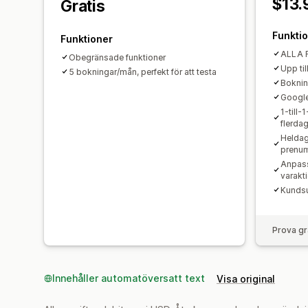
$13.
Gratis
Funkti
Funktioner
ALLA 
Obegränsade funktioner
Upp ti
5 bokningar/mån, perfekt för att testa
Boknin
Googl
1-till
flerda
Heldag
prenum
Anpas
varakt
Kundsu
Prova gr
Innehåller automatöversatt text
Visa original