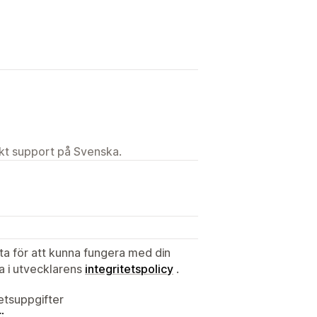
ekt support på Svenska.
ata för att kunna fungera med din
ta i utvecklarens
integritetspolicy
.
tetsuppgifter
: