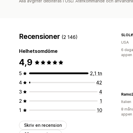
Alla avgifter debiteras i USD. Återkommande och användni
Recensioner
(2 146)
USA
6 daga
Helhetsomdöme
appen
4,9
5
2,1 tn
4
42
3
4
Ramo
2
1
Italien
8 måna
1
10
appen
Skriv en recension