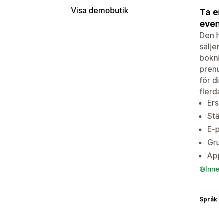
Visa demobutik
Ta e
even
Den h
sälje
bokni
prenu
för d
flerd
Ers
Stä
E-
Gru
App
Inn
Språk