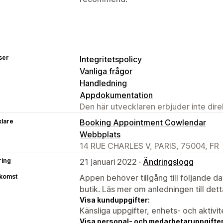
ser
Integritetspolicy
Vanliga frågor
Handledning
Appdokumentation
Den här utvecklaren erbjuder inte dir
klare
Booking Appointment Cowlendar
Webbplats
14 RUE CHARLES V, PARIS, 75004, FR
ring
21 januari 2022 ·
Ändringslogg
tkomst
Appen behöver tillgång till följande d
butik. Läs mer om anledningen till det
Visa kunduppgifter:
Känsliga uppgifter, enhets- och aktivi
Visa personal- och medarbetaruppgifter