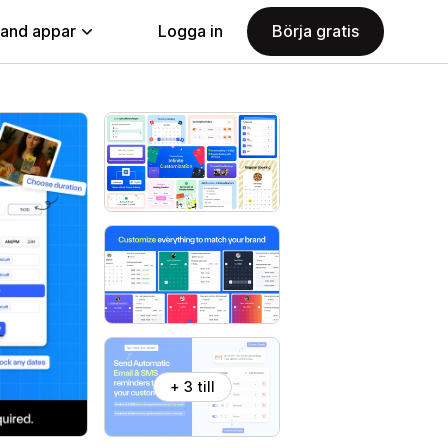
land appar
Logga in
Börja gratis
+ 3 till