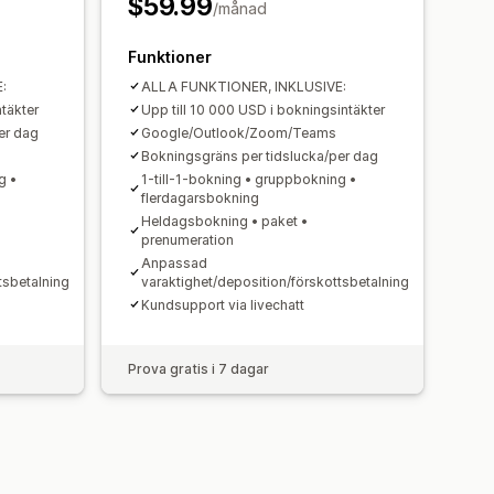
$59.99
/månad
ssade formulär
shantering
Funktioner
:
ALLA FUNKTIONER, INKLUSIVE:
ntäkter
Upp till 10 000 USD i bokningsintäkter
er dag
Google/Outlook/Zoom/Teams
Bokningsgräns per tidslucka/per dag
g •
1-till-1-bokning • gruppbokning •
flerdagarsbokning
Heldagsbokning • paket •
prenumeration
Anpassad
tsbetalning
varaktighet/deposition/förskottsbetalning
Kundsupport via livechatt
Prova gratis i 7 dagar