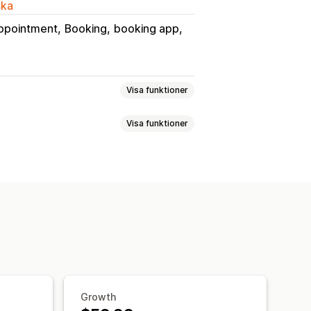
ska
ppointment
Booking
booking app
Visa funktioner
Visa funktioner
Reservationer
Personligt möte
er
Blockera datum
Flera bokningar
Anpassade länkar
iljetttjänster
ing av data
Uppdateringar i realtid
lera språk
Flera platser
sskydd
Vattenstämpel
Filvärdtjänst
ministration
Growth