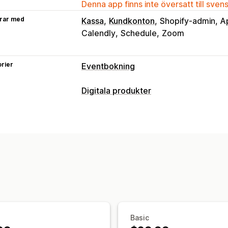
Denna app finns inte översatt till sven
rar med
Kassa
Kundkonton
Shopify-admin
A
Calendly
Schedule
Zoom
rier
Eventbokning
Evenemangstyp
Digitala produkter
Möten
Uthyrningar
Klasser
Tjänster
Produkttyper
Online
Anpassade evenemang
Kurser
Videor
Anpassad
Bokningshantering
Nedladdningshantering
Kalender
Schemaläggning
Tidpunkt
E-postleverans
Nedladdningsgränser
Avbryt bokning
Kapacitetsgränser
B
Evenemangsincheckning
Synkroniser
Filsäkerhet
E-postaviseringar
SMS-aviseringar
F
Restriktioner för IP-adress
Lösenord
Betalningar
Depositioner
Personalad
Basic
Anpassning