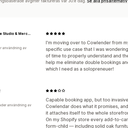
ngsbaserade avgifter faktureras var 30:e dag.
Se alla prisalternativ
SLOLife Studio & Mercantile
I'm moving over to Cowlender from my
r användning av
specific use case that I was wondering 
of time to properly understand and then
help me eliminate double bookings and 
which I need as a solopreneuer!
2
Capable booking app, but too invasive
der användning av
Cowlendar does what it promises, and 
it attaches itself to the whole storefr
On my Shopify store every add-to-ca
form-child — including solid oak furnit