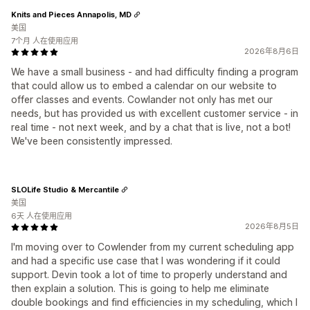
Knits and Pieces Annapolis, MD
美国
7个月 人在使用应用
2026年8月6日
We have a small business - and had difficulty finding a program
that could allow us to embed a calendar on our website to
offer classes and events. Cowlander not only has met our
needs, but has provided us with excellent customer service - in
real time - not next week, and by a chat that is live, not a bot!
We've been consistently impressed.
SLOLife Studio & Mercantile
美国
6天 人在使用应用
2026年8月5日
I'm moving over to Cowlender from my current scheduling app
and had a specific use case that I was wondering if it could
support. Devin took a lot of time to properly understand and
then explain a solution. This is going to help me eliminate
double bookings and find efficiencies in my scheduling, which I