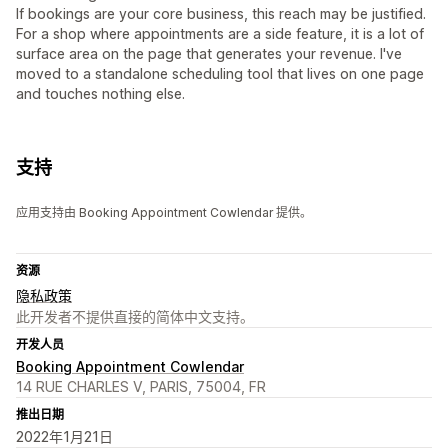
If bookings are your core business, this reach may be justified.
For a shop where appointments are a side feature, it is a lot of
surface area on the page that generates your revenue. I've
moved to a standalone scheduling tool that lives on one page
and touches nothing else.
支持
应用支持由 Booking Appointment Cowlendar 提供。
资源
隐私政策
此开发者不提供直接的简体中文支持。
开发人员
Booking Appointment Cowlendar
14 RUE CHARLES V, PARIS, 75004, FR
推出日期
2022年1月21日