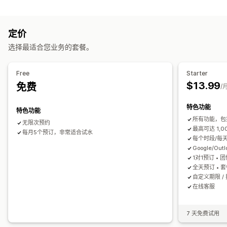
产品类型
预约管理
课程
视频
自定义
日历
安排日程
时间段
屏蔽日期
多次预约
取消预约
容量限制
定价
下载管理
票务
活动签到
数据同步
实时更新
电子邮件通知
短信通知
选择最适合您业务的套餐。
电子邮件传送
下载限制
自定义链接
多语言
多个地点
支付
存款
员工管理
文件安全性
Free
Starter
自定义
$13.99
免费
IP 限制
密码保护
水印
文件托管
/
预约页面
日历小组件
自定义表格
自定义通知
品牌营销
特色功能
特色功能
所有功能，包
无限次预约
最高可达 1,
每月5个预订，非常适合试水
每个时段/每
Google/Out
1对1预订 • 
全天预订 • 套
自定义期限 / 
在线客服
7 天免费试用