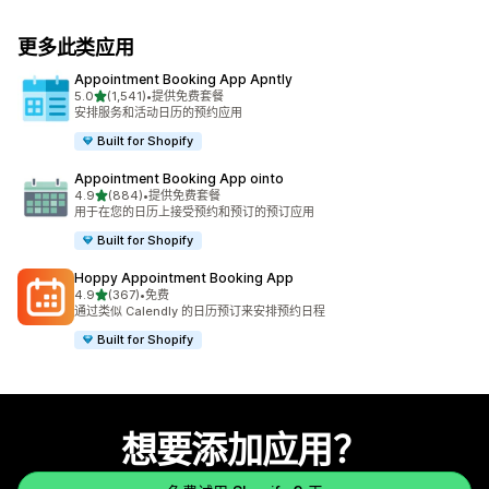
更多此类应用
Appointment Booking App Apntly
星（满分 5 星）
5.0
(1,541)
•
提供免费套餐
总共 1541 条评论
安排服务和活动日历的预约应用
Built for Shopify
Appointment Booking App ointo
星（满分 5 星）
4.9
(884)
•
提供免费套餐
总共 884 条评论
用于在您的日历上接受预约和预订的预订应用
Built for Shopify
Hoppy Appointment Booking App
星（满分 5 星）
4.9
(367)
•
免费
总共 367 条评论
通过类似 Calendly 的日历预订来安排预约日程
Built for Shopify
想要添加应用？