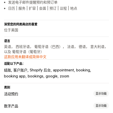
发送电子邮件提醒预约和预订单
日历 | 服务 | 扩容 | 会面 | 预订 | 议程 | 地点
深受您的同类商店的喜爱
位于美国
语言
英语， 西班牙语， 葡萄牙语（巴西）， 法语， 德语， 意大利语，
以及 葡萄牙语（葡萄牙）
这款应用未翻译成简体中文
适配以下产品：
结账
客户账户
Shopify 后台
appointment
booking
booking app
bookings
google
zoom
类别
活动预约
显示功能
活动类型
数字产品
显示功能
预约
租赁
课程
服务
预订
线下
在线
自定义活动