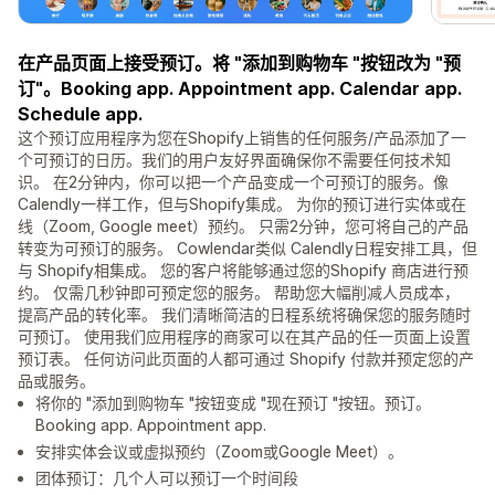
在产品页面上接受预订。将 "添加到购物车 "按钮改为 "预
订"。Booking app. Appointment app. Calendar app.
Schedule app.
这个预订应用程序为您在Shopify上销售的任何服务/产品添加了一
个可预订的日历。我们的用户友好界面确保你不需要任何技术知
识。 在2分钟内，你可以把一个产品变成一个可预订的服务。像
Calendly一样工作，但与Shopify集成。 为你的预订进行实体或在
线（Zoom, Google meet）预约。 只需2分钟，您可将自己的产品
转变为可预订的服务。 Cowlendar类似 Calendly日程安排工具，但
与 Shopify相集成。 您的客户将能够通过您的Shopify 商店进行预
约。 仅需几秒钟即可预定您的服务。 帮助您大幅削减人员成本，
提高产品的转化率。 我们清晰简洁的日程系统将确保您的服务随时
可预订。 使用我们应用程序的商家可以在其产品的任一页面上设置
预订表。 任何访问此页面的人都可通过 Shopify 付款并预定您的产
品或服务。
将你的 "添加到购物车 "按钮变成 "现在预订 "按钮。预订。
Booking app. Appointment app.
安排实体会议或虚拟预约（Zoom或Google Meet）。
团体预订：几个人可以预订一个时间段