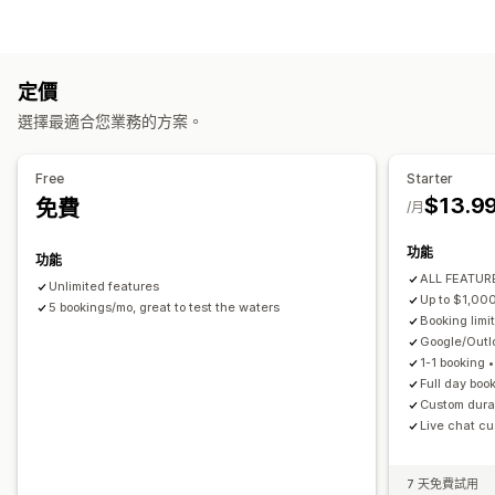
預訂
租借
課程
服務
預約
實體
線上
自訂活動
產品類型
預約管理
課程
影片
自訂
日曆
排程
時段
保留日期
多重預約
取消預約
容納上限
票務
定價
下載管理
活動報到
資料同步處理
即時更新
電子郵件通知
簡訊通知
選擇最適合您業務的方案。
傳送電子郵件
下載限制
自訂連結
多國語言
多個地點
付款
訂金
員工管理
檔案安全性
Free
Starter
自訂
$13.9
免費
IP 限制
密碼保護
浮水印
檔案代管
/月
預約頁面
日曆小工具
自訂表單
自訂通知
品牌行銷
功能
功能
ALL FEATURE
Unlimited features
Up to $1,00
5 bookings/mo, great to test the waters
Booking limit
Google/Out
1-1 booking 
Full day boo
Custom durat
Live chat cu
7 天免費試用