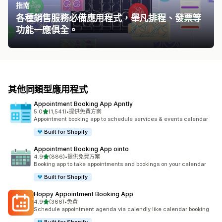
指南
各種銷售服務必備應用程式，舉凡排程、發票等
功能一應俱全。
其他同類型應用程式
Appointment Booking App Apntly
滿分 5 顆星
5.0
(1,541)
•
提供免費方案
共有 1541 則評價
Appointment booking app to schedule services & events calendar
Built for Shopify
Appointment Booking App ointo
滿分 5 顆星
4.9
(886)
•
提供免費方案
共有 886 則評價
Booking app to take appointments and bookings on your calendar
Built for Shopify
Hoppy Appointment Booking App
滿分 5 顆星
4.9
(366)
•
免費
共有 366 則評價
Schedule appointment agenda via calendly like calendar booking
Built for Shopify