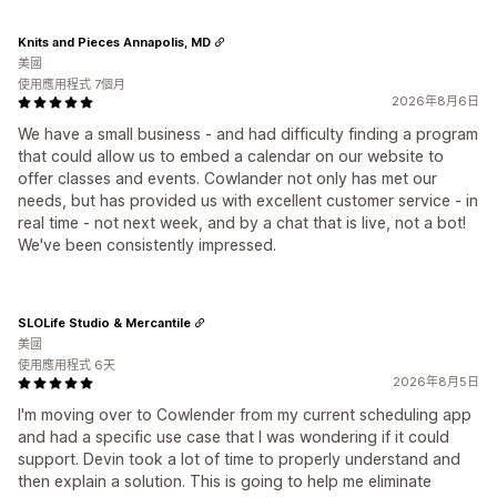
Knits and Pieces Annapolis, MD
美國
使用應用程式 7個月
2026年8月6日
We have a small business - and had difficulty finding a program
that could allow us to embed a calendar on our website to
offer classes and events. Cowlander not only has met our
needs, but has provided us with excellent customer service - in
real time - not next week, and by a chat that is live, not a bot!
We've been consistently impressed.
SLOLife Studio & Mercantile
美國
使用應用程式 6天
2026年8月5日
I'm moving over to Cowlender from my current scheduling app
and had a specific use case that I was wondering if it could
support. Devin took a lot of time to properly understand and
then explain a solution. This is going to help me eliminate