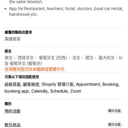
the same timeslot.
App for:Restaurant, teachers, hotel, doctors, boat car rental,
hairdresser,etc.
廣獲同類商店愛用
美國商家
語言
英文、 西班牙文、 葡萄牙文 (巴西)、 法文、 德文、 義大利文，以
及 葡萄牙文 (葡萄牙)
這項應用程式尚未翻譯成繁體中文
可與以下項目搭配使用
結帳頁面
顧客帳號
Shopify 管理介面
Appointment
Booking
booking app
Calendly
Schedule
Zoom
類別
預約活動
顯示功能
活動類型
數位商品
顯示功能