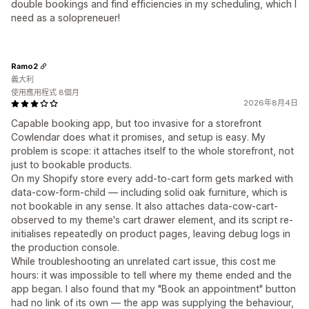
double bookings and find efficiencies in my scheduling, which I
need as a solopreneuer!
Ramo2
義大利
使用應用程式 8個月
2026年8月4日
Capable booking app, but too invasive for a storefront
Cowlendar does what it promises, and setup is easy. My
problem is scope: it attaches itself to the whole storefront, not
just to bookable products.
On my Shopify store every add-to-cart form gets marked with
data-cow-form-child — including solid oak furniture, which is
not bookable in any sense. It also attaches data-cow-cart-
observed to my theme's cart drawer element, and its script re-
initialises repeatedly on product pages, leaving debug logs in
the production console.
While troubleshooting an unrelated cart issue, this cost me
hours: it was impossible to tell where my theme ended and the
app began. I also found that my "Book an appointment" button
had no link of its own — the app was supplying the behaviour,