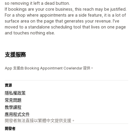
so removing it left a dead button.
If bookings are your core business, this reach may be justified.
For a shop where appointments are a side feature, it is a lot of
surface area on the page that generates your revenue. I've
moved to a standalone scheduling tool that lives on one page
and touches nothing else.
支援服務
App 支援由 Booking Appointment Cowlendar 提供。
資源
隱私權政策
常見問題
教學課程
應用程式文件
開發者無法直接以繁體中文提供支援。
開發者