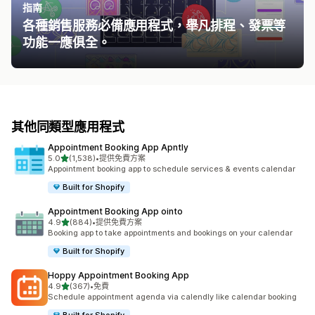
指南
各種銷售服務必備應用程式，舉凡排程、發票等
功能一應俱全。
其他同類型應用程式
Appointment Booking App Apntly
滿分 5 顆星
5.0
(1,538)
•
提供免費方案
共有 1538 則評價
Appointment booking app to schedule services & events calendar
Built for Shopify
Appointment Booking App ointo
滿分 5 顆星
4.9
(884)
•
提供免費方案
共有 884 則評價
Booking app to take appointments and bookings on your calendar
Built for Shopify
Hoppy Appointment Booking App
滿分 5 顆星
4.9
(367)
•
免費
共有 367 則評價
Schedule appointment agenda via calendly like calendar booking
Built for Shopify