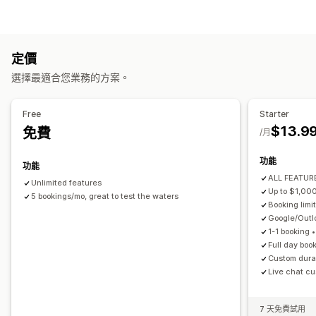
預訂
租借
課程
服務
預約
實體
線上
自訂活動
產品類型
預約管理
課程
影片
自訂
日曆
排程
時段
保留日期
多重預約
取消預約
容納上限
票務
定價
下載管理
活動報到
資料同步處理
即時更新
電子郵件通知
簡訊通知
選擇最適合您業務的方案。
傳送電子郵件
下載限制
自訂連結
多國語言
多個地點
付款
訂金
員工管理
檔案安全性
Free
Starter
自訂
$13.9
免費
IP 限制
密碼保護
浮水印
檔案代管
/月
預約頁面
日曆小工具
自訂表單
自訂通知
品牌行銷
功能
功能
ALL FEATURE
Unlimited features
Up to $1,00
5 bookings/mo, great to test the waters
Booking limit
Google/Out
1-1 booking 
Full day boo
Custom durat
Live chat cu
7 天免費試用