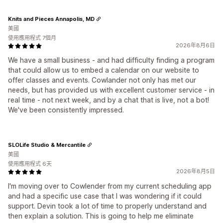
Knits and Pieces Annapolis, MD
美國
使用應用程式 7個月
2026年8月6日
We have a small business - and had difficulty finding a program
that could allow us to embed a calendar on our website to
offer classes and events. Cowlander not only has met our
needs, but has provided us with excellent customer service - in
real time - not next week, and by a chat that is live, not a bot!
We've been consistently impressed.
SLOLife Studio & Mercantile
美國
使用應用程式 6天
2026年8月5日
I'm moving over to Cowlender from my current scheduling app
and had a specific use case that I was wondering if it could
support. Devin took a lot of time to properly understand and
then explain a solution. This is going to help me eliminate