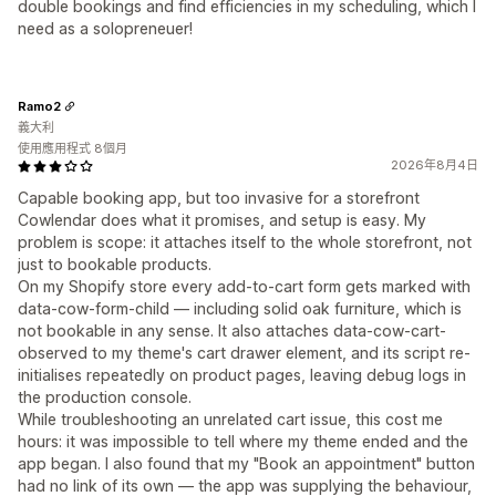
double bookings and find efficiencies in my scheduling, which I
need as a solopreneuer!
Ramo2
義大利
使用應用程式 8個月
2026年8月4日
Capable booking app, but too invasive for a storefront
Cowlendar does what it promises, and setup is easy. My
problem is scope: it attaches itself to the whole storefront, not
just to bookable products.
On my Shopify store every add-to-cart form gets marked with
data-cow-form-child — including solid oak furniture, which is
not bookable in any sense. It also attaches data-cow-cart-
observed to my theme's cart drawer element, and its script re-
initialises repeatedly on product pages, leaving debug logs in
the production console.
While troubleshooting an unrelated cart issue, this cost me
hours: it was impossible to tell where my theme ended and the
app began. I also found that my "Book an appointment" button
had no link of its own — the app was supplying the behaviour,