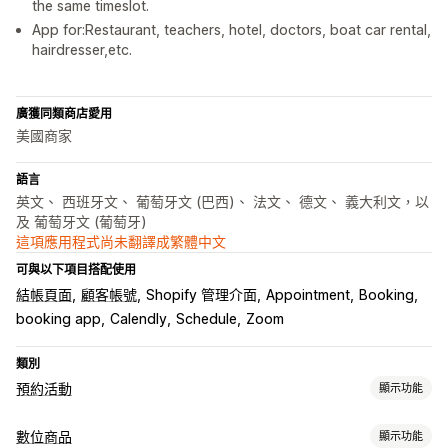
the same timeslot.
App for:Restaurant, teachers, hotel, doctors, boat car rental,
hairdresser,etc.
廣獲同類商店愛用
美國商家
語言
英文、 西班牙文、 葡萄牙文 (巴西)、 法文、 德文、 義大利文，以
及 葡萄牙文 (葡萄牙)
這項應用程式尚未翻譯成繁體中文
可與以下項目搭配使用
結帳頁面
顧客帳號
Shopify 管理介面
Appointment
Booking
booking app
Calendly
Schedule
Zoom
類別
預約活動
顯示功能
活動類型
數位商品
顯示功能