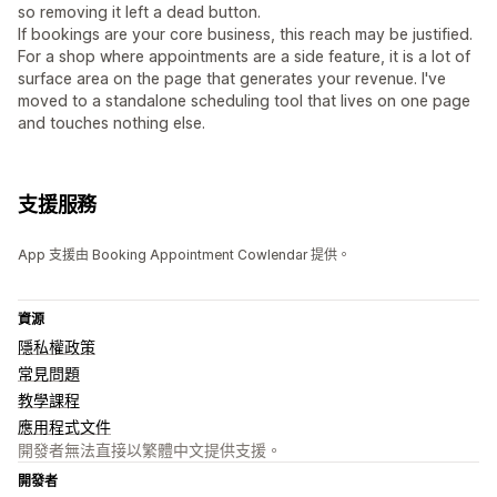
so removing it left a dead button.
If bookings are your core business, this reach may be justified.
For a shop where appointments are a side feature, it is a lot of
surface area on the page that generates your revenue. I've
moved to a standalone scheduling tool that lives on one page
and touches nothing else.
支援服務
App 支援由 Booking Appointment Cowlendar 提供。
資源
隱私權政策
常見問題
教學課程
應用程式文件
開發者無法直接以繁體中文提供支援。
開發者