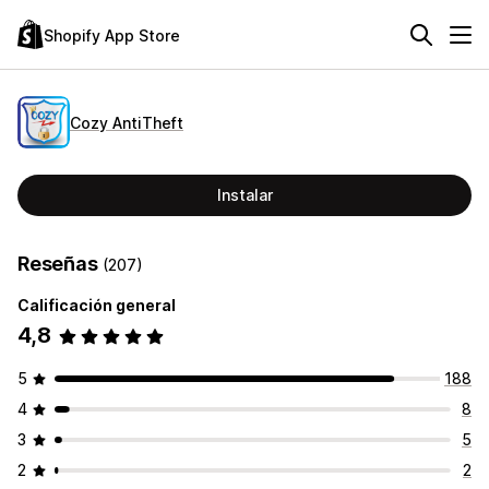
Shopify App Store
Cozy AntiTheft
Instalar
Reseñas
(207)
Calificación general
4,8
5
188
4
8
3
5
2
2