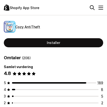
Shopify App Store
Cozy AntiTheft
Installer
Omtaler
(208)
Samlet vurdering
4.8
5
189
4
8
3
5
2
2