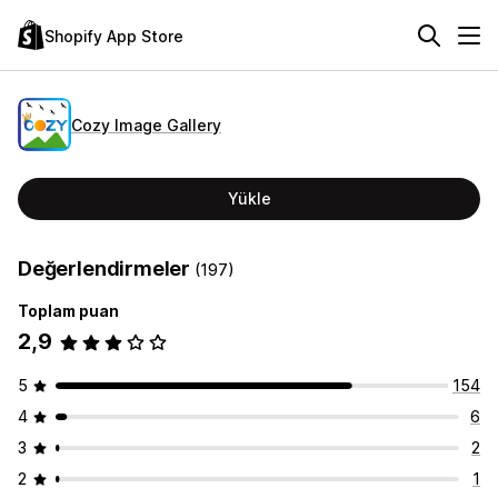
Shopify App Store
Cozy Image Gallery
Yükle
Değerlendirmeler
(197)
Toplam puan
2,9
5
154
4
6
3
2
2
1