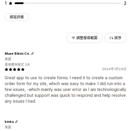
1
2
撰寫評價
調整搜尋範圍
排序
Muse Bikini Co.
美國
使用應用程式 3天
2024年1月24日
Great app to use to create forms. I need it to create a custom
order form for my site, which was easy to make. I did run into a
few issues, -which mainly was user error as I am technologically
challenged but support was quick to respond and help resolve
any issues I had.
kinko
美國