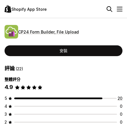
Shopify App Store
CP24 Form Builder, File Upload
安裝
評論
(22)
整體評分
4.9
5
20
4
0
3
0
2
0