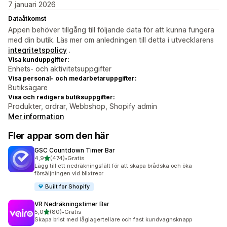
7 januari 2026
Dataåtkomst
Appen behöver tillgång till följande data för att kunna fungera
med din butik. Läs mer om anledningen till detta i utvecklarens
integritetspolicy
.
Visa kunduppgifter:
Enhets- och aktivitetsuppgifter
Visa personal- och medarbetaruppgifter:
Butiksägare
Visa och redigera butiksuppgifter:
Produkter, ordrar, Webbshop, Shopify admin
Mer information
Fler appar som den här
GSC Countdown Timer Bar
av 5 stjärnor
4,9
(474)
•
Gratis
474 recensioner totalt
Lägg till ett nedräkningsfält för att skapa brådska och öka
försäljningen vid blixtreor
Built for Shopify
VR Nedräkningstimer Bar
av 5 stjärnor
5,0
(80)
•
Gratis
80 recensioner totalt
Skapa brist med låglagertellare och fast kundvagnsknapp