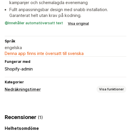
kampanjer och schemalagda evenemang
Fullt anpassningsbar design med snabb installation.
Garanterat helt utan krav på kodning.
Innehåller automatöversatt text
Visa original
Språk
engelska
Denna app finns inte översatt till svenska
Fungerar med
Shopify-admin
Kategorier
Nedräkningstimer
Visa funktioner
Visningsalternativ
Anpassad CSS
Färger och teckensnitt
Anpassad text
Recensioner
(1)
Anpassad position
Fält med meddelande
Fast banner
Varukorgssida
Landningssidor
Produktsidor
Helhetsomdöme