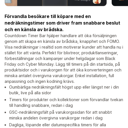
Förvandla besökare till köpare med en
nedräkningstimer som driver fram snabbare beslut
och en känsla av brådska.
Countdown Timer Bar hjälper handlare att öka försäljningen
genom att skapa en känsla av brådska, knapphet och FOMO.
Visa nedräkningar i realtid som motiverar kunder att handla nu i
stället för att vänta. Perfekt för blixtreor, produktlanseringar,
förbeställningar och kampanjer under helgdagar som Black
Friday och Cyber Monday. Lägg till timers på din startsida, på
produktsidor och i varukorgen för att öka konverteringen och
minska antalet övergivna varukorgar. Enkel installation, full
anpassning och ingen kodning krävs.
Oumbärliga nedräkningsfält högst upp eller längst ner i din
butik, live på alla sidor
Timers för produkter och kollektioner som förvandlar tvekan
till handling snabbare, redan i dag
GSC-nedräkningsfält på varukorgssidan för att snabbt
minska andelen övergivna varukorgar redan i dag
Dagliga, löpande eller datumspecifika timers för alla