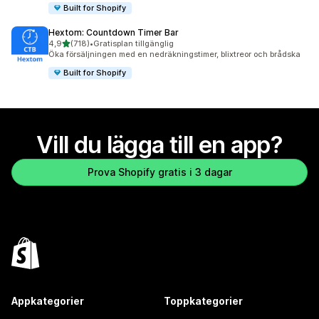
Built for Shopify
Hextom: Countdown Timer Bar
av 5 stjärnor
4,9
(718)
•
Gratisplan tillgänglig
718 recensioner totalt
Öka försäljningen med en nedräkningstimer, blixtreor och brådska
Built for Shopify
Vill du lägga till en app?
Prova Shopify gratis i 3 dagar
Appkategorier
Toppkategorier