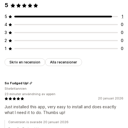
5
Alternativ för tajming
Återkommande
Schemalagda
Datumintervall
5
1
Händelsebaserad
Fast slutdatum
Fast antal minuter
4
0
Engångshändelse
Sessionsbaserade
Tajmad session
3
0
Timer-typ
2
0
Dagliga erbjudanden
Blixtreor
Tidsbegränsad kampanj
1
0
Utgångsdatum
Specialevenemang
Produktlansering
Butiklansering
Skriv en recension
Alla recensioner
So Fudged Up!
Storbritannien
23 minuter användning av appen
20 januari 2026
Just installed this app, very easy to install and does exactly
what I need it to do. Thumbs up!
Conversion.is svarade 20 januari 2026