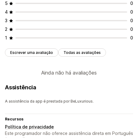
5
0
Formas de recolher avaliações
4
0
Pedidos por e-mail
Formulários
Importar e exportar
3
0
2
0
1
0
Escrever uma avaliação
Todas as avaliações
Ainda não há avaliações
Assistência
A assistência da app é prestada por BeLuxurious.
Recursos
Política de privacidade
Este programador não oferece assistência direta em Português