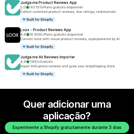
Judge.me Product Reviews App
de 5 estrelas
5,0
(43.151)
•
Plano gratuito disponível
43151 total de avaliações
Collect unlimited product reviews, star ratings, testimonials
Built for Shopify
Loox ‑ Product Reviews App
de 5 estrelas
4,9
(8.908)
•
Plano gratuito disponível
8908 total de avaliações
Convert more with visual product reviews, superpowered by AI
Built for Shopify
Judge.me Ali Reviews Importer
de 5 estrelas
4,9
(185)
•
Gratuito
185 total de avaliações
Import AliExpress reviews and grow your dropshipping store
Built for Shopify
Quer adicionar uma
aplicação?
Experimente a Shopify gratuitamente durante 3 dias