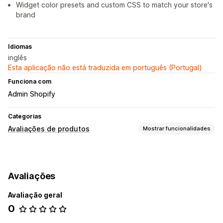
Widget color presets and custom CSS to match your store's
brand
Idiomas
inglês
Esta aplicação não está traduzida em português (Portugal)
Funciona com
Admin Shopify
Categorias
Avaliações de produtos
Mostrar funcionalidades
Opções de apresentação
Testemunhos
Avaliações com fotos
Avaliações
Avaliações com vídeos
Classificações
Carrosséis
Galerias de conteúdos multimédia
Esquema de grelha
Avaliação geral
Página de todas as avaliações
Perguntas e respostas
0
Filtros