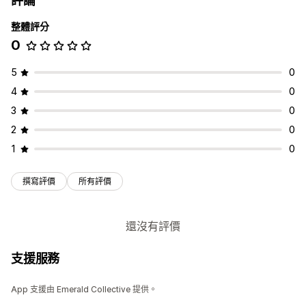
評論
自訂
整體評分
自訂規則
0
5
0
4
0
3
0
2
0
1
0
撰寫評價
所有評價
還沒有評價
支援服務
App 支援由 Emerald Collective 提供。