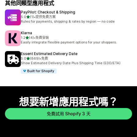
其他同類型應用程式
PayPilot: Checkout & Shipping
滿分 5 顆星
5.0
(1)
•
提供免費方案
共有 1 則評價
Rules for payments, shipping & rates by region — no code
Klarna
滿分 5 顆星
1.2
(4)
•
免費安裝
共有 4 則評價
Easily integrate flexible payment options for your shoppers.
Essent Estimated Delivery Date
滿分 5 顆星
5.0
(869)
•
免費
共有 869 則評價
Show Estimated Delivery Date Plus Shipping Time (EDD/ETA)
Built for Shopify
想要新增應用程式嗎？
免費試用 Shopify 3 天