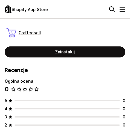
Shopify App Store
Craftedsell
Zainstaluj
Recenzje
Ogólna ocena
0
5
0
4
0
3
0
2
0