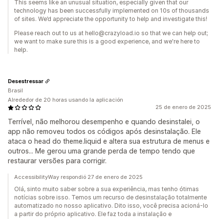
This seems like an unusual situation, especially given that our
technology has been successfully implemented on 10s of thousands
of sites. We’d appreciate the opportunity to help and investigate this!
Please reach out to us at hello@crazyload.io so that we can help out;
we want to make sure this is a good experience, and we're here to
help.
Desestressar
Brasil
Alrededor de 20 horas usando la aplicación
25 de enero de 2025
Terrível, não melhorou desempenho e quando desinstalei, o
app não removeu todos os códigos após desinstalação. Ele
ataca o head do theme.liquid e altera sua estrutura de menus e
outros... Me gerou uma grande perda de tempo tendo que
restaurar versões para corrigir.
AccessibilityWay respondió 27 de enero de 2025
Olá, sinto muito saber sobre a sua experiência, mas tenho ótimas
notícias sobre isso. Temos um recurso de desinstalação totalmente
automatizado no nosso aplicativo. Dito isso, você precisa acioná-lo
a partir do próprio aplicativo. Ele faz toda a instalação e