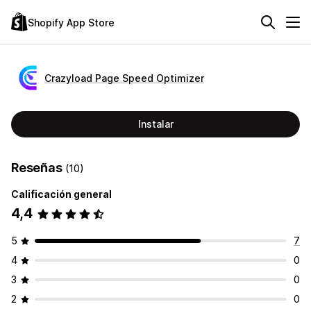
Shopify App Store
Crazyload Page Speed Optimizer
Instalar
Reseñas
(10)
Calificación general
4,4
5
7
4
0
3
0
2
0