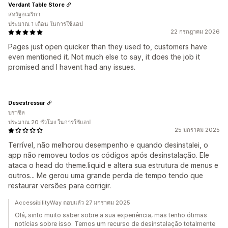
Verdant Table Store
สหรัฐอเมริกา
ประมาณ 1 เดือน ในการใช้แอป
22 กรกฎาคม 2026
Pages just open quicker than they used to, customers have
even mentioned it. Not much else to say, it does the job it
promised and I havent had any issues.
Desestressar
บราซิล
ประมาณ 20 ชั่วโมง ในการใช้แอป
25 มกราคม 2025
Terrível, não melhorou desempenho e quando desinstalei, o
app não removeu todos os códigos após desinstalação. Ele
ataca o head do theme.liquid e altera sua estrutura de menus e
outros... Me gerou uma grande perda de tempo tendo que
restaurar versões para corrigir.
AccessibilityWay ตอบแล้ว 27 มกราคม 2025
Olá, sinto muito saber sobre a sua experiência, mas tenho ótimas
notícias sobre isso. Temos um recurso de desinstalação totalmente