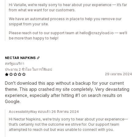
Hi Varialle, we’re really sorry to hear about your experience — it’s far
from what we want for our customers.
We have an automated process in place to help you remove our
snippet from your site.
Please reach out to our support team at hello@crazyload.io — we'll
be more than happy to help!
NECTAR NAPKINS
สหรัฐอเมริกา
ประมาณ 2 ชั่วโมง ในการใช้แอป
29 เมษายน 2024
Don't download this app without a backup for your current
theme. This app crashed my site completely. Very devastating
experience, especially after hitting #1 on search results on
Google.
AccessibilityWay ตอบแล้ว 26 สิงหาคม 2024
Hi Nectar Napkins, we’re truly sorry to hear about your experience—
that’s certainly not the outcome we strive for. Our support team
attempted to reach out but was unable to connect with you.