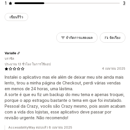
1
3
เขียนรีวิว
จำกัดการแสดงผล
จัดเรียง
Varialle
บราซิล
ประมาณ 13 ชั่วโมง ในการใช้แอป
4 เมษายน 2025
Instalei o aplicativo mas ele além de deixar meu site ainda mais
lento, tirou a minha página de Checkout, perdi várias vendas
em menos de 24 horas, uma lástima.
A sorte é que eu fiz um backup do meu tema e apenas troquei,
porque o app estragou bastante o tema em que foi instalado.
Pessoal da Crazy, vocês são Crazy mesmo, pois assim acabam
com a vida dos lojistas, esse aplicativo deve passar por
revisão urgente. Não recomendo!
AccessibilityWay ตอบแล้ว 8 เมษายน 2025