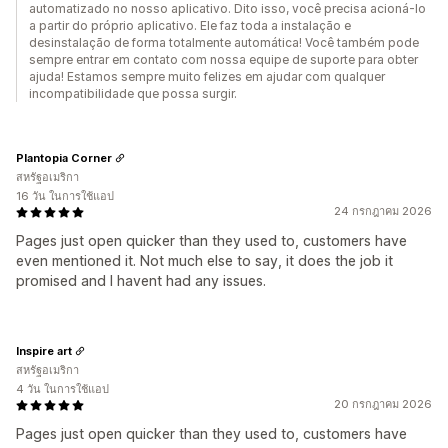
automatizado no nosso aplicativo. Dito isso, você precisa acioná-lo
a partir do próprio aplicativo. Ele faz toda a instalação e
desinstalação de forma totalmente automática! Você também pode
sempre entrar em contato com nossa equipe de suporte para obter
ajuda! Estamos sempre muito felizes em ajudar com qualquer
incompatibilidade que possa surgir.
Plantopia Corner
สหรัฐอเมริกา
16 วัน ในการใช้แอป
24 กรกฎาคม 2026
Pages just open quicker than they used to, customers have
even mentioned it. Not much else to say, it does the job it
promised and I havent had any issues.
Inspire art
สหรัฐอเมริกา
4 วัน ในการใช้แอป
20 กรกฎาคม 2026
Pages just open quicker than they used to, customers have