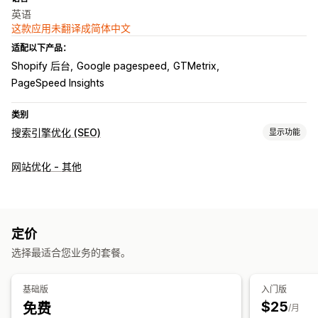
英语
这款应用未翻译成简体中文
适配以下产品：
Shopify 后台
Google pagespeed
GTMetrix
PageSpeed Insights
类别
搜索引擎优化 (SEO)
显示功能
SEO 工具
网站优化 - 其他
图片压缩
预加载
延迟加载
自动适应移动设备
图片优化
速度优化
内容优化
监控绩效
定价
报告
分析
速度分析
测试
选择最适合您业务的套餐。
基础版
入门版
$25
免费
/月