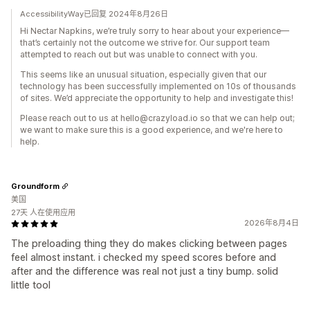
AccessibilityWay已回复 2024年8月26日
Hi Nectar Napkins, we’re truly sorry to hear about your experience—
that’s certainly not the outcome we strive for. Our support team
attempted to reach out but was unable to connect with you.
This seems like an unusual situation, especially given that our
technology has been successfully implemented on 10s of thousands
of sites. We’d appreciate the opportunity to help and investigate this!
Please reach out to us at hello@crazyload.io so that we can help out;
we want to make sure this is a good experience, and we're here to
help.
Groundform
美国
27天 人在使用应用
2026年8月4日
The preloading thing they do makes clicking between pages
feel almost instant. i checked my speed scores before and
after and the difference was real not just a tiny bump. solid
little tool