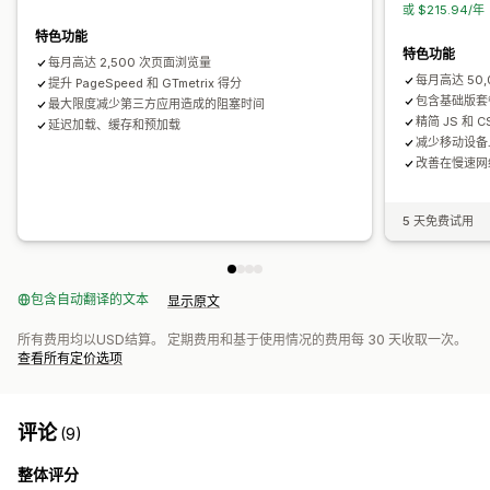
或 $215.94/
特色功能
特色功能
每月高达 2,500 次页面浏览量
每月高达 50
提升 PageSpeed 和 GTmetrix 得分
包含基础版套
最大限度减少第三方应用造成的阻塞时间
精简 JS 和 C
延迟加载、缓存和预加载
减少移动设备
改善在慢速网
5 天免费试用
包含自动翻译的文本
显示原文
所有费用均以USD结算。 定期费用和基于使用情况的费用每 30 天收取一次。
查看所有定价选项
评论
(9)
整体评分