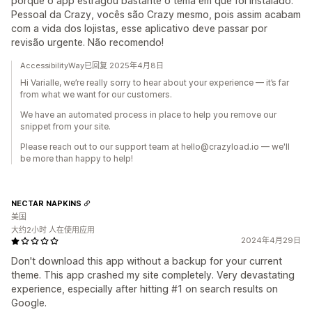
porque o app estragou bastante o tema em que foi instalado.
Pessoal da Crazy, vocês são Crazy mesmo, pois assim acabam
com a vida dos lojistas, esse aplicativo deve passar por
revisão urgente. Não recomendo!
AccessibilityWay已回复 2025年4月8日
Hi Varialle, we’re really sorry to hear about your experience — it’s far
from what we want for our customers.
We have an automated process in place to help you remove our
snippet from your site.
Please reach out to our support team at hello@crazyload.io — we'll
be more than happy to help!
NECTAR NAPKINS
美国
大约2小时 人在使用应用
2024年4月29日
Don't download this app without a backup for your current
theme. This app crashed my site completely. Very devastating
experience, especially after hitting #1 on search results on
Google.