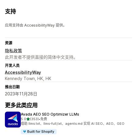
支持
应用支持由 AccessibilityWay 提供。
资源
隐私政策
此开发者不提供直接的简体中文支持。
开发人员
AccessibilityWay
Kennedy Town, HK, HK
推出日期
2023年11月28日
更多此类应用
Avada AEO SEO Optimizer LLMs
星（满分 5 星）
5.0
(353)
•
免费
总共 353 条评论
借助 llms.txt、llms-full,txt、agents.md 实现 AI SEO、AEO、GEO
Built for Shopify