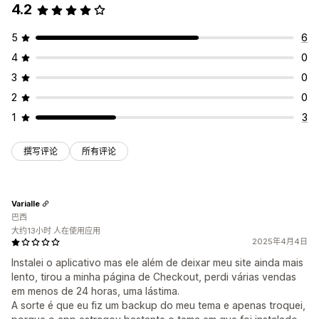
4.2
5
6
4
0
3
0
2
0
1
3
撰写评论
所有评论
Varialle
巴西
大约13小时 人在使用应用
2025年4月4日
Instalei o aplicativo mas ele além de deixar meu site ainda mais
lento, tirou a minha página de Checkout, perdi várias vendas
em menos de 24 horas, uma lástima.
A sorte é que eu fiz um backup do meu tema e apenas troquei,