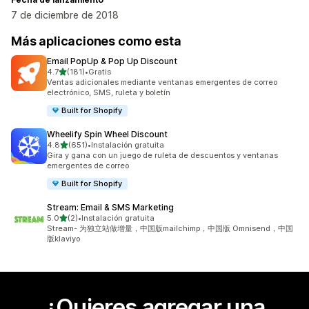
7 de diciembre de 2018
Más aplicaciones como esta
Email PopUp & Pop Up Discount
de 5 estrellas
4.7
(181)
•
Gratis
181 reseñas en total
Ventas adicionales mediante ventanas emergentes de correo
electrónico, SMS, ruleta y boletín
Built for Shopify
Wheelify Spin Wheel Discount
de 5 estrellas
4.8
(651)
•
Instalación gratuita
651 reseñas en total
Gira y gana con un juego de ruleta de descuentos y ventanas
emergentes de correo
Built for Shopify
Stream: Email & SMS Marketing
de 5 estrellas
5.0
(2)
•
Instalación gratuita
2 reseñas en total
Stream- 为独立站做增量，中国版mailchimp，中国版 Omnisend，中国
版klaviyo
¿Quieres agregar una