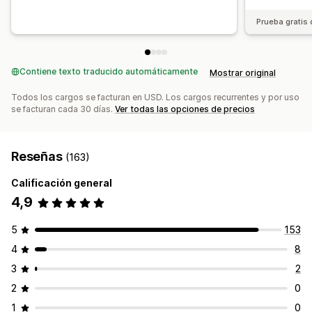
Prueba gratis 
Contiene texto traducido automáticamente
Mostrar original
Todos los cargos se facturan en USD. Los cargos recurrentes y por uso
se facturan cada 30 días.
Ver todas las opciones de precios
Reseñas
(163)
Calificación general
4,9
5
153
4
8
3
2
2
0
1
0