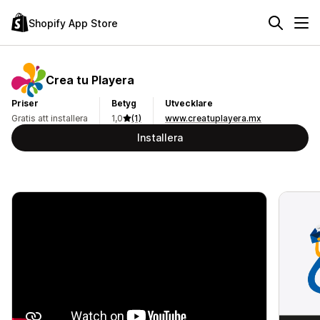
Shopify App Store
Crea tu Playera
Priser
Betyg
Utvecklare
Gratis att installera
1,0
(1)
www.creatuplayera.mx
Installera