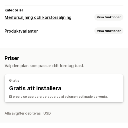
Kategorier
Merförsäljning och korsförsäljning
Visa funktioner
Anpassning
Produktvarianter
Visa funktioner
Popup-fönster
Anpassning
Erbjudanden och rekommendationer
Förhandsgranskning
Stegvisa mängdrabatter
Priser
Priser
Välj den plan som passar ditt företag bäst.
Analysverktyg
Prissättning för bulkorder
A/B-testning
Lager
Gratis
Gratis att installera
Lagertillgänglighet
El precio se acordara de acuerdo al volumen estimado de venta.
Alla avgifter debiteras i USD.