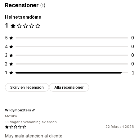
Recensioner
(1)
Helhetsomdöme
1
5
0
4
0
3
0
2
0
1
1
Skriv en recension
Alla recensioner
Wildymonzters
Mexiko
13 dagar användning av appen
22 februari 2026
Muy mala atencion al cliente