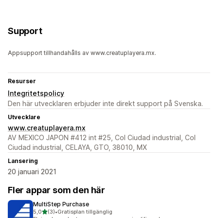
Support
Appsupport tillhandahålls av www.creatuplayera.mx.
Resurser
Integritetspolicy
Den här utvecklaren erbjuder inte direkt support på Svenska.
Utvecklare
www.creatuplayera.mx
AV MEXICO JAPON #412 int #25, Col Ciudad industrial, Col
Ciudad industrial, CELAYA, GTO, 38010, MX
Lansering
20 januari 2021
Fler appar som den här
MultiStep Purchase
av 5 stjärnor
5,0
(3)
•
Gratisplan tillgänglig
3 recensioner totalt