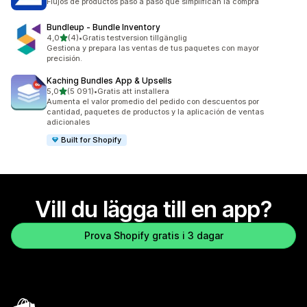
Flujos de productos paso a paso que simplifican la compra
Bundleup ‑ Bundle Inventory
av 5 stjärnor
4,0
(4)
•
Gratis testversion tillgänglig
4 recensioner totalt
Gestiona y prepara las ventas de tus paquetes con mayor
precisión.
Kaching Bundles App & Upsells
av 5 stjärnor
5,0
(5 091)
•
Gratis att installera
5091 recensioner totalt
Aumenta el valor promedio del pedido con descuentos por
cantidad, paquetes de productos y la aplicación de ventas
adicionales
Built for Shopify
Vill du lägga till en app?
Prova Shopify gratis i 3 dagar