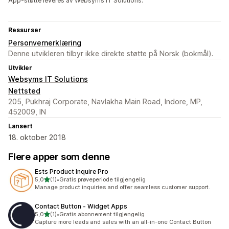
App-støtte leveres av Websyms IT Solutions.
Ressurser
Personvernerklæring
Denne utvikleren tilbyr ikke direkte støtte på Norsk (bokmål).
Utvikler
Websyms IT Solutions
Nettsted
205, Pukhraj Corporate, Navlakha Main Road, Indore, MP,
452009, IN
Lansert
18. oktober 2018
Flere apper som denne
Ests Product Inquire Pro
av 5 stjerner
5,0
(1)
•
Gratis prøveperiode tilgjengelig
Totalt 1 omtaler
Manage product inquiries and offer seamless customer support.
Contact Button ‑ Widget Apps
av 5 stjerner
5,0
(1)
•
Gratis abonnement tilgjengelig
Totalt 1 omtaler
Capture more leads and sales with an all-in-one Contact Button