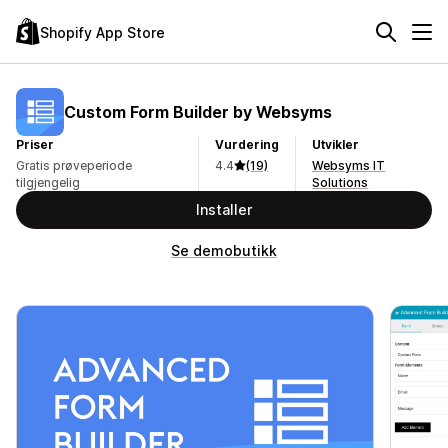
Shopify App Store
Custom Form Builder by Websyms
Priser
Vurdering
Utvikler
Gratis prøveperiode
4.4
(19)
Websyms IT
tilgjengelig
Solutions
Installer
Se demobutikk