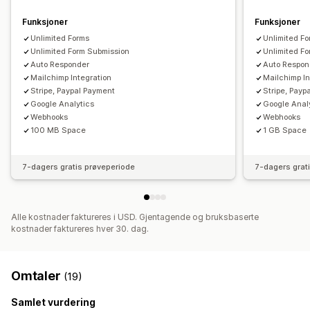
E-postmaler
Funksjoner
Funksjoner
Dataadministrasjon
Unlimited Forms
Unlimited F
E-postsvar
Dataeksport
Instrumentbord
CAPTCHA
Unlimited Form Submission
Unlimited F
Auto Responder
Auto Respon
Mailchimp Integration
Mailchimp In
Stripe, Paypal Payment
Stripe, Payp
Google Analytics
Google Anal
Webhooks
Webhooks
100 MB Space
1 GB Space
7-dagers gratis prøveperiode
7-dagers grat
Alle kostnader faktureres i USD. Gjentagende og bruksbaserte
kostnader faktureres hver 30. dag.
Omtaler
(19)
Samlet vurdering