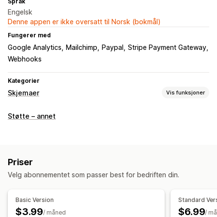
Språk
Engelsk
Denne appen er ikke oversatt til Norsk (bokmål)
Fungerer med
Google Analytics
Mailchimp
Paypal
Stripe Payment Gateway
Webhooks
Kategorier
Skjemaer
Vis funksjoner
Skjematyper
Støtte – annet
Programmer
Bestillinger
Kontakter
Tilpasset
Tilbakemeldinger
Filopplasting
Nyhetsbrev
Bestillinger
Popup-vinduer
Pristilbud
Registreringer
Priser
Spørreundersøkelser
Engros
Velg abonnementet som passer best for bedriften din.
Tilpasning
Dra-og-slipp-redigeringsverktøy
Skrifttype og farge
Basic Version
Standard Ver
Egendefinerte felt
Tilpasset CSS
Integrerte skjemaer
$3.99
$6.99
/ måned
/ m