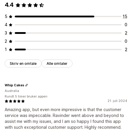
4.4
5
15
4
0
3
2
2
0
1
2
Skriv en omtale
Alle omtaler
Whip Cakes
Australia
Rundt 5 timer bruker appen
21. juli 2024
Amazing app, but even more impressive is that the customer
service was impeccable. Ravinder went above and beyond to
assist me with my issues, and I am so happy I found this app
with such exceptional customer support. Highly recommend.