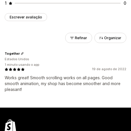
1
0
Escrever avaliação
Refinar
Organizar
Togethxr
Estados Unidos
1 minuto usando o app
19 de agosto de 2022
Works great! Smooth scrolling works on all pages. Good
smooth animation, my shop has become smoother and more
pleasant!