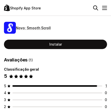
Shopify App Store
Novo: Smooth Scroll
Instalar
Avaliações
(1)
Classificação geral
5
5
1
4
0
3
0
2
0