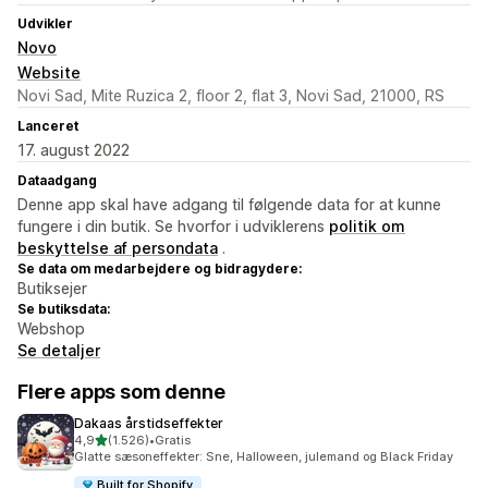
Udvikler
Novo
Website
Novi Sad, Mite Ruzica 2, floor 2, flat 3, Novi Sad, 21000, RS
Lanceret
17. august 2022
Dataadgang
Denne app skal have adgang til følgende data for at kunne
fungere i din butik. Se hvorfor i udviklerens
politik om
beskyttelse af persondata
.
Se data om medarbejdere og bidragydere:
Butiksejer
Se butiksdata:
Webshop
Se detaljer
Flere apps som denne
Dakaas årstidseffekter
ud af 5 stjerner
4,9
(1.526)
•
Gratis
1526 anmeldelser i alt
Glatte sæsoneffekter: Sne, Halloween, julemand og Black Friday
Built for Shopify