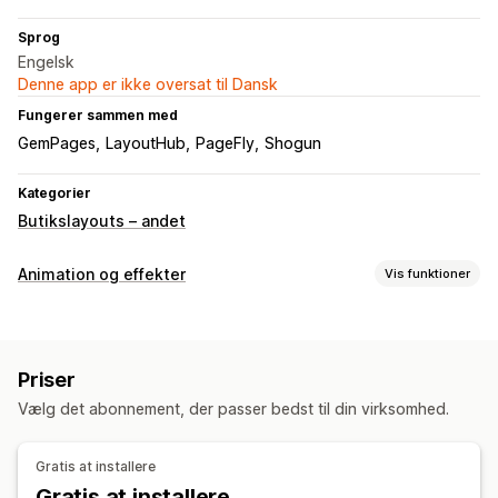
Sprog
Engelsk
Denne app er ikke oversat til Dansk
Fungerer sammen med
GemPages
LayoutHub
PageFly
Shogun
Kategorier
Butikslayouts – andet
Animation og effekter
Vis funktioner
Tilpasning
Animationsstyring
Tilpassede animationer
Priser
Sidespecifikke effekter
Hastighed
Dynamisk på mobil
Vælg det abonnement, der passer bedst til din virksomhed.
Gratis at installere
Gratis at installere