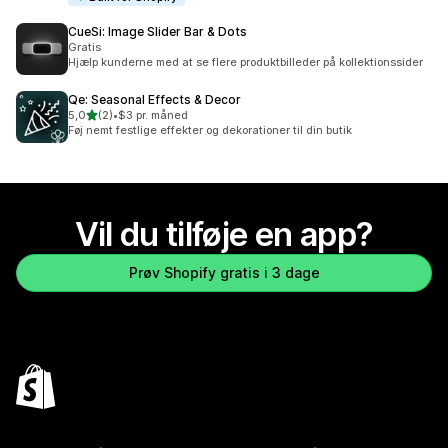
CueSi: Image Slider Bar & Dots
Gratis
Hjælp kunderne med at se flere produktbilleder på kollektionssider
Qe: Seasonal Effects & Decor
ud af 5 stjerner
5,0
(2)
•
$3 pr. måned
2 anmeldelser i alt
Føj nemt festlige effekter og dekorationer til din butik
Vil du tilføje en app?
Prøv Shopify gratis i 3 dage