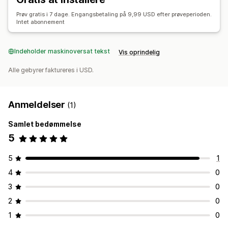
Prøv gratis i 7 dage. Engangsbetaling på 9,99 USD efter prøveperioden.
Intet abonnement
Indeholder maskinoversat tekst
Vis oprindelig
Alle gebyrer faktureres i USD.
Anmeldelser
(1)
Samlet bedømmelse
5
5
1
4
0
3
0
2
0
1
0