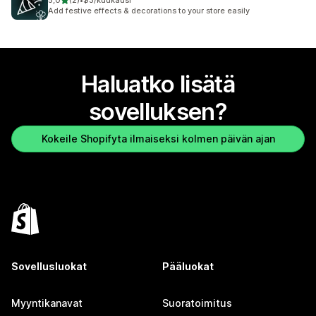
5,0
(2)
•
$3/kuukausi
2 arvostelua yhteensä
Add festive effects & decorations to your store easily
Haluatko lisätä
sovelluksen?
Kokeile Shopifyta ilmaiseksi kolmen päivän ajan
Sovellusluokat
Pääluokat
Myyntikanavat
Suoratoimitus