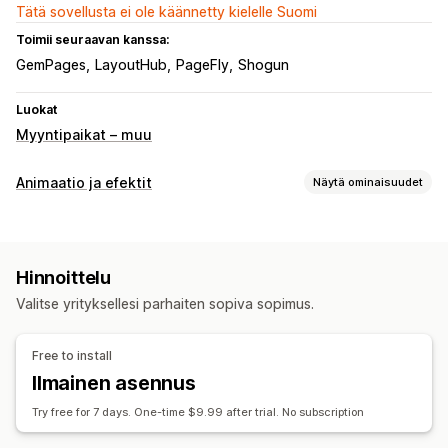
Tätä sovellusta ei ole käännetty kielelle Suomi
Toimii seuraavan kanssa:
GemPages
LayoutHub
PageFly
Shogun
Luokat
Myyntipaikat – muu
Animaatio ja efektit
Näytä ominaisuudet
Mukautukset
Animaatioiden hallinta
Mukautetut animaatiot
Hinnoittelu
Sivukohtaiset efektit
Nopeus
Mobiiliresponsiivisuus
Valitse yrityksellesi parhaiten sopiva sopimus.
Free to install
Ilmainen asennus
Try free for 7 days. One-time $9.99 after trial. No subscription