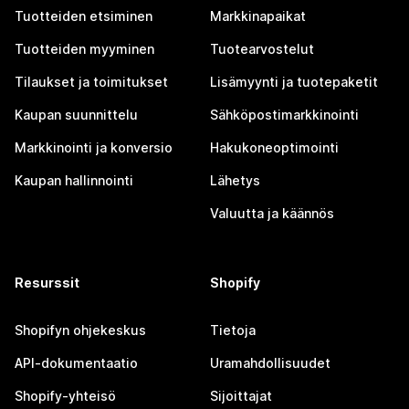
Tuotteiden etsiminen
Markkinapaikat
Tuotteiden myyminen
Tuotearvostelut
Tilaukset ja toimitukset
Lisämyynti ja tuotepaketit
Kaupan suunnittelu
Sähköpostimarkkinointi
Markkinointi ja konversio
Hakukoneoptimointi
Kaupan hallinnointi
Lähetys
Valuutta ja käännös
Resurssit
Shopify
Shopifyn ohjekeskus
Tietoja
API-dokumentaatio
Uramahdollisuudet
Shopify-yhteisö
Sijoittajat