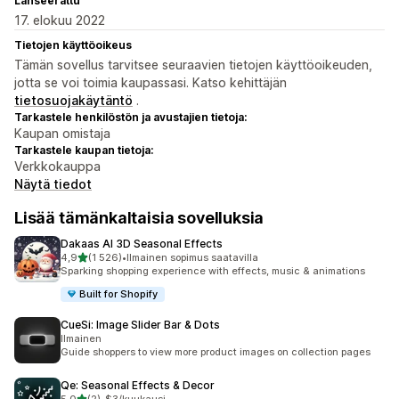
Lanseerattu
17. elokuu 2022
Tietojen käyttöoikeus
Tämän sovellus tarvitsee seuraavien tietojen käyttöoikeuden,
jotta se voi toimia kaupassasi. Katso kehittäjän
tietosuojakäytäntö
.
Tarkastele henkilöstön ja avustajien tietoja:
Kaupan omistaja
Tarkastele kaupan tietoja:
Verkkokauppa
Näytä tiedot
Lisää tämänkaltaisia sovelluksia
Dakaas AI 3D Seasonal Effects
/ 5 tähteä
4,9
(1 526)
•
Ilmainen sopimus saatavilla
1526 arvostelua yhteensä
Sparking shopping experience with effects, music & animations
Built for Shopify
CueSi: Image Slider Bar & Dots
Ilmainen
Guide shoppers to view more product images on collection pages
Qe: Seasonal Effects & Decor
/ 5 tähteä