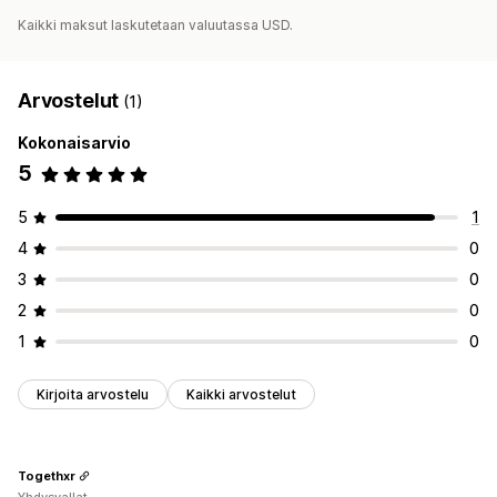
Kaikki maksut laskutetaan valuutassa USD.
Arvostelut
(1)
Kokonaisarvio
5
5
1
4
0
3
0
2
0
1
0
Kirjoita arvostelu
Kaikki arvostelut
Togethxr