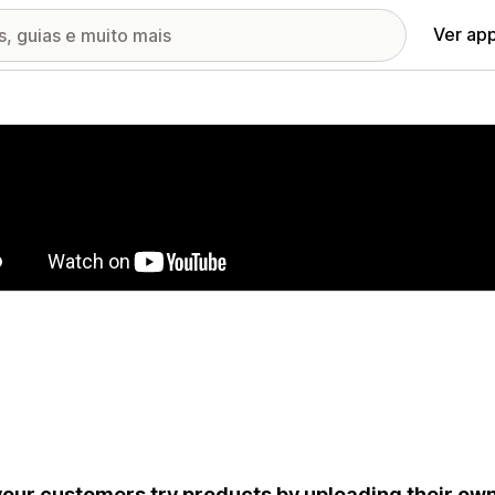
Ver ap
ia de imagens em destaque
your customers try products by uploading their own 