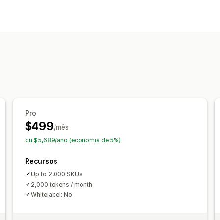
Visualização
Experimentação virtual
Visualizador
Com tecnologia de inteligência artific
Personalização
Configurador de produto
Variantes
Pro
$499
/mês
ou $5,689/ano (economia de 5%)
Recursos
Up to 2,000 SKUs
2,000 tokens / month
Whitelabel: No