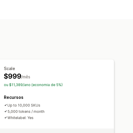
 incorporado
Visualizações ao vivo
ial
Imagens
Texturas
Scale
$999
/mês
ou $11,389/ano (economia de 5%)
Recursos
Up to 10,000 SKUs
5,000 tokens / month
Whitelabel: Yes