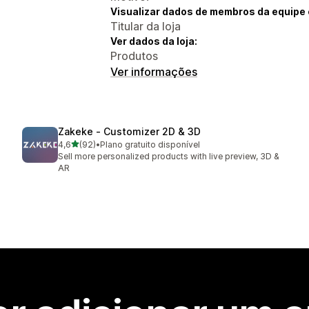
Visualizar dados de membros da equipe 
Titular da loja
Ver dados da loja:
Produtos
Ver informações
Zakeke ‑ Customizer 2D & 3D
de 5 estrelas
4,6
(92)
•
Plano gratuito disponível
92 avaliações ao todo
Sell more personalized products with live preview, 3D &
AR