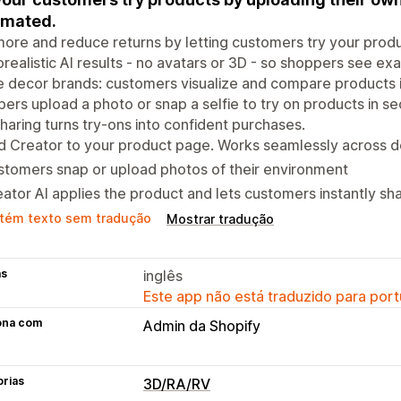
omated.
more and reduce returns by letting customers try your produ
realistic AI results - no avatars or 3D - so shoppers see exac
decor brands: customers visualize and compare products in
ers upload a photo or snap a selfie to try on products in 
haring turns try-ons into confident purchases.
d Creator to your product page. Works seamlessly across 
tomers snap or upload photos of their environment
ator AI applies the product and lets customers instantly sh
tém texto sem tradução
Mostrar tradução
as
inglês
Este app não está traduzido para port
ona com
Admin da Shopify
orias
3D/RA/RV