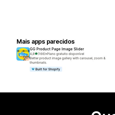
Mais apps parecidos
GG Product Page Image Slider
de 5 estrelas
4,8
(166)
•
Plano gratuito disponível
166 avaliações ao todo
Better product image gallery with carousel, zoom &
thumbnails.
Built for Shopify