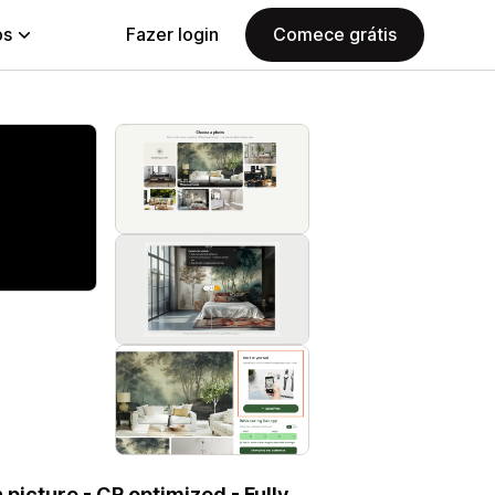
ps
Fazer login
Comece grátis
picture - CR optimized - Fully