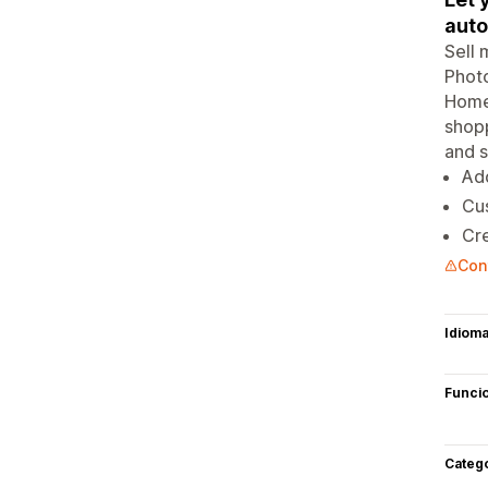
aut
Sell 
Photo
Home 
shopp
and s
Ad
Cus
Cre
Con
Idiom
Funci
Categ