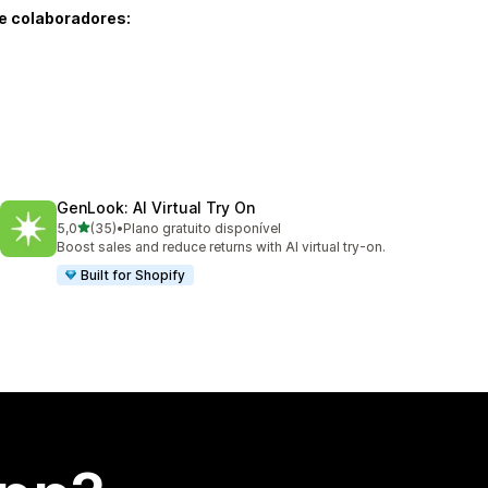
e colaboradores:
GenLook: AI Virtual Try On
de 5 estrelas
5,0
(35)
•
Plano gratuito disponível
35 avaliações ao todo
Boost sales and reduce returns with AI virtual try-on.
Built for Shopify