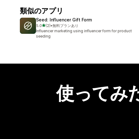
類似のアプリ
Seed: Influencer Gift Form
5つ星中
5.0
(2)
•
無料プランあり
合計レビュー数：2件
Influencer marketing using influencer form for product
seeding
使ってみ