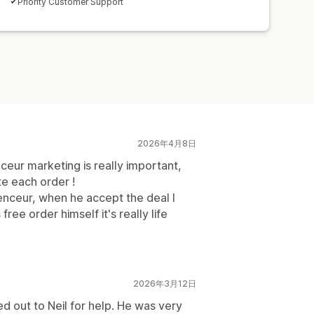
Priority Customer Support
2026年4月8日
nceur marketing is really important,
te each order !
luenceur, when he accept the deal I
free order himself it's really life
2026年3月12日
d out to Neil for help. He was very