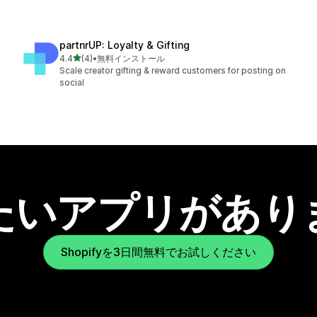
partnrUP: Loyalty & Gifting
5つ星中
4.4
(4)
•
無料インストール
合計レビュー数：4件
Scale creator gifting & reward customers for posting on
social
たいアプリがあり
Shopifyを3日間無料でお試しください