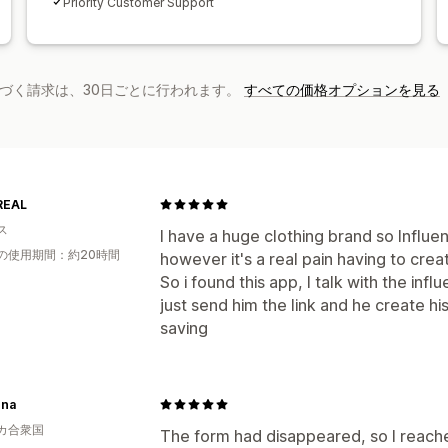
Priority Customer Support
基づく請求は、30日ごとに行われます。
すべての価格オプションを見る
REAL
ス
I have a huge clothing brand so Influe
の使用期間：約20時間
however it's a real pain having to crea
So i found this app, I talk with the inf
just send him the link and he create his 
saving
na
カ合衆国
The form had disappeared, so I reache