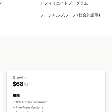
リー
アフィリエイトプログラム
流入管理
ソーシャルプルーフ (社会的証明)
アフィリエイトリンク
ディスカウント
コンテンツタイプ
アフィリエイト機能
UGC
ページ作成
カスタム登録
ブランド化
カスタムリンクとカスタムディスカウン
カスタムブランディング
Growth
$68
/月
機能
100 Orders per month
Five Form Versions