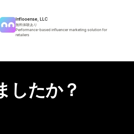
Inflooense, LLC
無料体験あり
Performance-based influencer marketing solution for
retailers
ましたか？