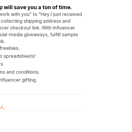
will save you a ton of time.
work with you" to "Hey I just received
 collecting shipping address and
encer checkout link. With Influencer
cial-media giveaways, fulfill sample
nk.
freebies.
no spreadsheets!
rs
ms and conditions.
fluencer gifting.
ん