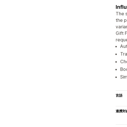
Infl
The s
the p
varia
Gift 
reque
Aut
Tra
Cho
Boo
Sim
言語
連携対