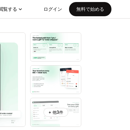
閲覧する
ログイン
無料で始める
+ 他3件