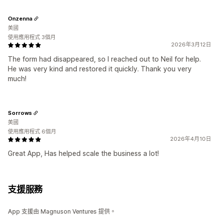
Onzenna
美國
使用應用程式 3個月
2026年3月12日
The form had disappeared, so I reached out to Neil for help.
He was very kind and restored it quickly. Thank you very
much!
Sorrows
美國
使用應用程式 6個月
2026年4月10日
Great App, Has helped scale the business a lot!
支援服務
App 支援由 Magnuson Ventures 提供。