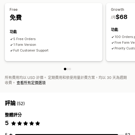
Free
Growth
$68
免費
/月
功能
功能
100 Orders 
5 Free Orders
Five Form Ve
1 Form Version
Priority Cus
Full Customer Support
所有費用均以 USD 計價。 定期費用和依使用量計費方案，均以 30 天為週期
收費。
查看所有定價選項
評論
(52)
整體評分
5
5
52