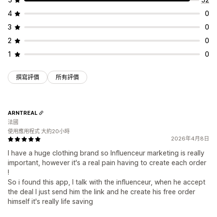
4
0
3
0
2
0
1
0
撰寫評價
所有評價
ARNTREAL
法國
使用應用程式 大約20小時
2026年4月8日
I have a huge clothing brand so Influenceur marketing is really
important, however it's a real pain having to create each order
!
So i found this app, I talk with the influenceur, when he accept
the deal I just send him the link and he create his free order
himself it's really life saving