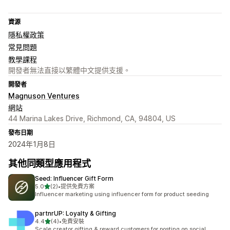
資源
隱私權政策
常見問題
教學課程
開發者無法直接以繁體中文提供支援。
開發者
Magnuson Ventures
網站
44 Marina Lakes Drive, Richmond, CA, 94804, US
發布日期
2024年1月8日
其他同類型應用程式
Seed: Influencer Gift Form
滿分 5 顆星
5.0
(2)
•
提供免費方案
共有 2 則評價
Influencer marketing using influencer form for product seeding
partnrUP: Loyalty & Gifting
滿分 5 顆星
4.4
(4)
•
免費安裝
共有 4 則評價
Scale creator gifting & reward customers for posting on social