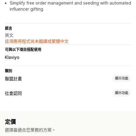
Simplify free order management and seeding with automated
influencer gifting.
語言
英文
這項應用程式尚未翻譯成繁體中文
可與以下項目搭配使用
Klaviyo
類別
聯盟計畫
顯示功能
轉介管理
社會認同
顯示功能
聯盟連結
折扣
商品追蹤
內容類型
聯盟夥伴體驗
UGC
建立頁面
自訂註冊
品牌入口網站
自訂連結和折扣
自訂表單
定價
自訂品牌行銷
選擇最適合您業務的方案。