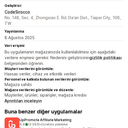
Geliştirici
CodeSirocco
No. 148, Sec. 4, Zhongxiao E. Rd. Da'an Dist., Taipei City, 106,
TW
Yayınlanma
8 Ağustos 2025
Veri erişimi
Bu uygulamanın mağazanızda kullanılabilmesi için aşağıdaki
verilere erişmesi gerekir. Nedenini geliştiricinin
gizlilik politikası
belgesinden öğrenin.
Müşteri verilerini görüntüle:
Hassas veriler, cihaz ve etkinlik verileri
Personel ve katkıda bulunan verilerini görüntüle:
Mağaza sahibi
Mağaza verilerini görüntüle ve düzenle:
Müşteriler, ürünler, siparişler, mağaza kredisi
Ayrıntıları inceleyin
Buna benzer diğer uygulamalar
UpPromote Affiliate Marketing
5 yıldız üzerinden
4,9
(3.593)
•
Ücretsiz yükleme
toplam 3593 değerlendirme