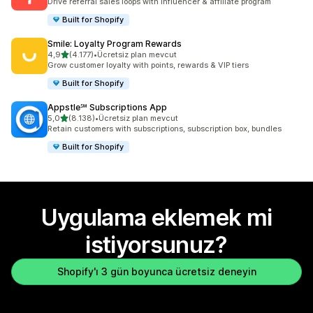
Drive referral sales loops with influencer & affiliate program
Built for Shopify
Smile: Loyalty Program Rewards
5 yıldız üzerinden
4,9
(4.177)
•
Ücretsiz plan mevcut
toplam 4177 değerlendirme
Grow customer loyalty with points, rewards & VIP tiers
Built for Shopify
Appstle℠ Subscriptions App
5 yıldız üzerinden
5,0
(8.138)
•
Ücretsiz plan mevcut
toplam 8138 değerlendirme
Retain customers with subscriptions, subscription box, bundles
Built for Shopify
Uygulama eklemek mi
istiyorsunuz?
Shopify'ı 3 gün boyunca ücretsiz deneyin