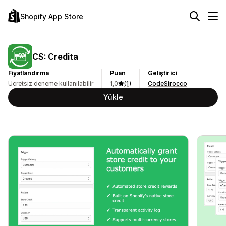
Shopify App Store
CS: Credita
Fiyatlandırma
Puan
Geliştirici
Ücretsiz deneme kullanılabilir
1,0
(1)
CodeSirocco
Yükle