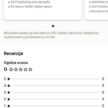
Powiadomienia dotyczące oszustw
24/7 monitoring and risk alerts
Unlimited cr
Raporty na temat ryzyka
Access to 430M+ global reports
24/7 monitor
Access to 4
Wszystkie opłaty są naliczane w USD. Opłaty cykliczne i zależne od
użytkowania są pobierane co 30 dni.
Recenzje
Ogólna ocena
0
5
0
4
0
3
0
2
0
1
0