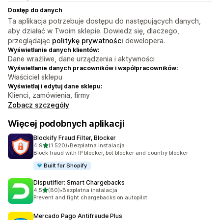
Dostęp do danych
Ta aplikacja potrzebuje dostępu do następujących danych,
aby działać w Twoim sklepie. Dowiedz się, dlaczego,
przeglądając
politykę prywatności
dewelopera.
Wyświetlanie danych klientów:
Dane wrażliwe, dane urządzenia i aktywności
Wyświetlanie danych pracowników i współpracowników:
Właściciel sklepu
Wyświetlaj i edytuj dane sklepu:
Klienci, zamówienia, firmy
Zobacz szczegóły
Więcej podobnych aplikacji
Blockify Fraud Filter, Blocker
na 5 gwiazdek
4,9
(1 520)
•
Bezpłatna instalacja
Łączna liczba recenzji: 1520
Block fraud with IP blocker, bot blocker and country blocker
Built for Shopify
Disputifier: Smart Chargebacks
na 5 gwiazdek
4,5
(80)
•
Bezpłatna instalacja
Łączna liczba recenzji: 80
Prevent and fight chargebacks on autopilot
Mercado Pago Antifraude Plus