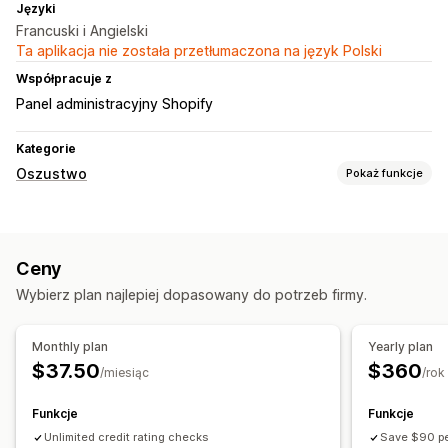
Języki
Francuski i Angielski
Ta aplikacja nie została przetłumaczona na język Polski
Współpracuje z
Panel administracyjny Shopify
Kategorie
Oszustwo
Pokaż funkcje
Typy oszustw
Obciążenia zwrotne
Płatności
Ceny
Narzędzia do zapobiegania
Wybierz plan najlepiej dopasowany do potrzeb firmy.
Sprawdzanie zamówień
Weryfikacja tożsamości
Wykrywanie oparte na sztucznej inteligencji
Monthly plan
Yearly plan
Zautomatyzowane przepływy pracy
$37.50
$360
/miesiąc
/rok
Alerty i analizy
Funkcje
Funkcje
Alerty o wysokim ryzyku
Alerty niestandardowe
Unlimited credit rating checks
Save $90 pe