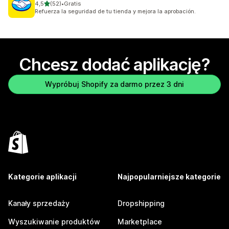
na 5 gwiazdek
4,5
(52)
•
Gratis
Łączna liczba recenzji: 52
Refuerza la seguridad de tu tienda y mejora la aprobación.
Chcesz dodać aplikację?
Wypróbuj Shopify za darmo przez 3 dni
Kategorie aplikacji
Najpopularniejsze kategorie
Kanały sprzedaży
Dropshipping
Wyszukiwanie produktów
Marketplace