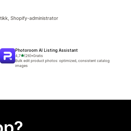
tikk, Shopify-administrator
Photoroom AI Listing Assistant
av 5 stjerner
4,7
(26)
•
Gratis
Totalt 26 omtaler
Bulk edit product photos: optimized, consistent catalog
images
app?