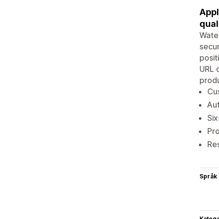
Appl
qual
Water
secur
posit
URL 
produ
Cus
Aut
Six
Pro
Res
Språk
Katego