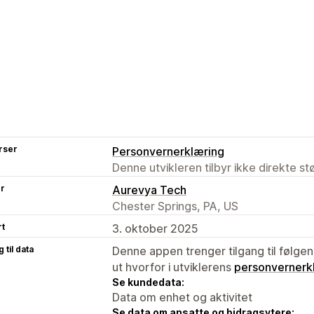
rser
Personvernerklæring
Denne utvikleren tilbyr ikke direkte s
er
Aurevya Tech
Chester Springs, PA, US
rt
3. oktober 2025
 til data
Denne appen trenger tilgang til følgen
ut hvorfor i utviklerens
personvernerk
Se kundedata:
Data om enhet og aktivitet
Se data om ansatte og bidragsytere: