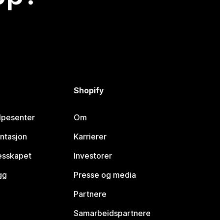
Shopify
lpesenter
Om
ntasjon
Karrierer
lesskapet
Investorer
gg
Presse og media
Partnere
Samarbeidspartnere