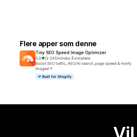
Flere apper som denne
Tiny SEO Speed Image Optimizer
av 5 stjerner
5,0
(2 245)
•
Gratis å installere
Totalt 2245 omtaler
Boost SEO traffic, AEO/AI search, page speed & minify
images!↑
Built for Shopify
Vil