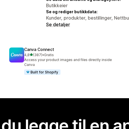
Butikkeier
Se og rediger butikkdata:
Kunder, produkter, bestillinger, Nettbu
Se detaljer
Canva Connect
av 5 stjerner
4,8
(387)
•
Gratis
Totalt 387 omtaler
Access your product images and files directly inside
Canva
Built for Shopify
 du legge til en 