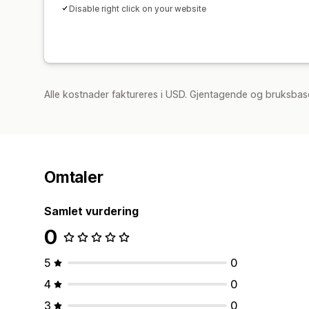
Disable right click on your website
Alle kostnader faktureres i USD. Gjentagende og bruksbase
Omtaler
Samlet vurdering
0
5
0
4
0
3
0