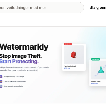
Bla gjen
ri med fremhevede bilder