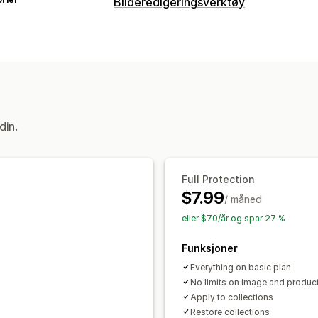
Bilderedigeringsverktøy
Bildeoptimalisering
Kvalitetskontroll
Vannmerker
din.
Full Protection
$7.99
/ måned
eller $70/år og spar 27 %
Funksjoner
Everything on basic plan
No limits on image and produc
Apply to collections
Restore collections