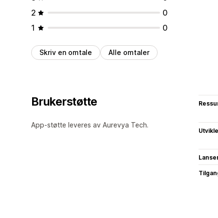
2
0
1
0
Skriv en omtale
Alle omtaler
Brukerstøtte
Ressu
App-støtte leveres av Aurevya Tech.
Utvikl
Lanse
Tilgang