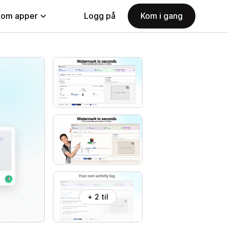
nom apper
Logg på
Kom i gang
+ 2 til