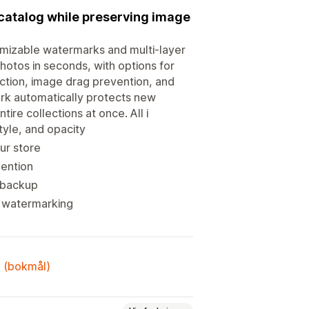
catalog while preserving image
omizable watermarks and multi-layer
hotos in seconds, with options for
tection, image drag prevention, and
rk automatically protects new
re collections at once. All i
tyle, and opacity
ur store
vention
d backup
e watermarking
k (bokmål)