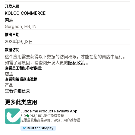
开发人员
KOLCO COMMERCE
网站
Gurgaon, HR, IN
推出日期
2024年9月3日
数据访问
这个应用需要获得以下数据的访问权限，才能在您的商店中运行。
如需了解原因，请查阅开发人员的
隐私政策
。
查看员工和协作者数据:
店主
查看和编辑商店数据:
产品
查看详细信息
更多此类应用
Judge.me Product Reviews App
星（满分 5 星）
5.0
(43,119)
•
提供免费套餐
总共 43119 条评论
无限量收集商品评价、评分、用户推荐语
Built for Shopify