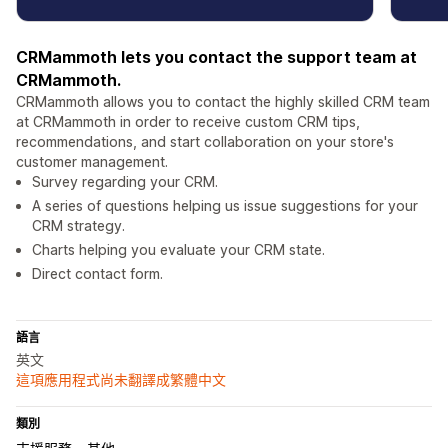
CRMammoth lets you contact the support team at
CRMammoth.
CRMammoth allows you to contact the highly skilled CRM team
at CRMammoth in order to receive custom CRM tips,
recommendations, and start collaboration on your store's
customer management.
Survey regarding your CRM.
A series of questions helping us issue suggestions for your
CRM strategy.
Charts helping you evaluate your CRM state.
Direct contact form.
語言
英文
這項應用程式尚未翻譯成繁體中文
類別