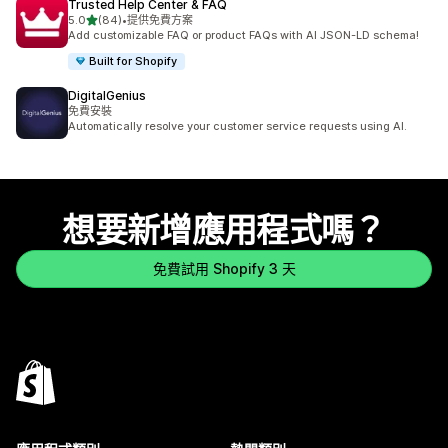
Trusted Help Center & FAQ
滿分 5 顆星
5.0
(84)
•
提供免費方案
共有 84 則評價
Add customizable FAQ or product FAQs with AI JSON-LD schema!
Built for Shopify
DigitalGenius
免費安裝
Automatically resolve your customer service requests using AI.
想要新增應用程式嗎？
免費試用 Shopify 3 天