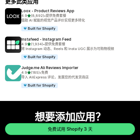
更多此类应用
Loox ‑ Product Reviews App
星（满分 5 星）
4.9
(8,892)
•
提供免费套餐
总共 8892 条评论
借助 AI 赋能的视觉产品评价实现更多转化
Built for Shopify
Instafeed ‑ Instagram Feed
星（满分 5 星）
4.9
(1,934)
•
提供免费套餐
总共 1934 条评论
将 Instagram 动态、Reels 和 Insta UGC 展示为可购物视频
Built for Shopify
Judge.me Ali Reviews Importer
星（满分 5 星）
4.9
(185)
•
免费
总共 185 条评论
导入 AliExpress 评论，发展您的代发货商店
Built for Shopify
想要添加应用？
免费试用 Shopify 3 天