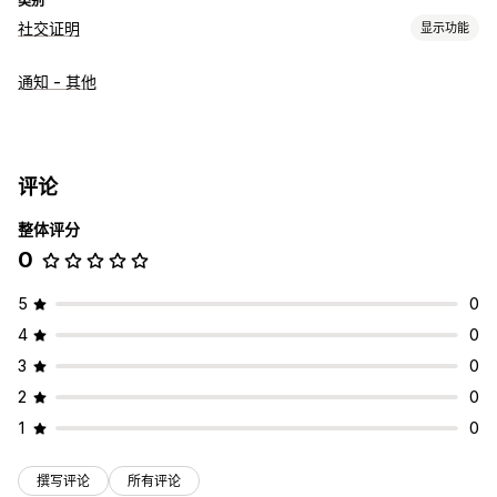
类别
社交证明
显示功能
内容类型
通知 - 其他
UGC
话题标签
展示选项
产品浏览次数
近期访客
销售数量
近期购买
自定义通知
评论
分析
整体评分
互动跟踪
转化跟踪
0
5
0
4
0
3
0
2
0
1
0
撰写评论
所有评论