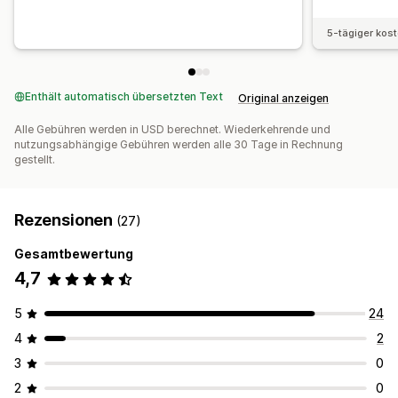
5-tägiger kos
Enthält automatisch übersetzten Text
Original anzeigen
Alle Gebühren werden in USD berechnet. Wiederkehrende und
nutzungsabhängige Gebühren werden alle 30 Tage in Rechnung
gestellt.
Rezensionen
(27)
Gesamtbewertung
4,7
5
24
4
2
3
0
2
0