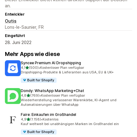
an.
Entwickler
Outis
Lons-le-Saunier, FR
Eingeführt
28. Juni 2022
Mehr Apps wie diese
Syncee Premium AI Dropshipping
von 5 Sternen
4,1
(500)
•
Kostenloser Plan verfügbar
500 Rezensionen insgesamt
Dropshipping-Produkte & Lieferanten aus USA, EU & UK+
Built for Shopify
Dondy: WhatsApp Marketing+Chat
von 5 Sternen
4,8
(769)
•
Kostenloser Plan verfügbar
769 Rezensionen insgesamt
Wiederherstellung verlassener Warenkörbe, KI-Agent und
Automatisierungen über WhatsApp
Faire: Einkaufen im Großhandel
von 5 Sternen
4,9
(1.158)
•
Kostenlos
1158 Rezensionen insgesamt
Kauf weltweit bei unabhängigen Marken im Großhandel ein
Built for Shopify