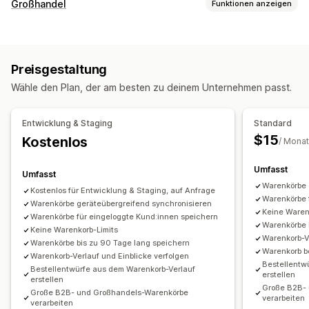
Warenkorbwiederherstellung
Großhandel
Funktionen anzeigen
Geräteübergreifende Warenkörbe
Conversion-Tracking
Bestellverwaltung
Automatisierte Workflows
Manuelle Bestellungen
Bestellentwürfe
Preisgestaltung
Wähle den Plan, der am besten zu deinem Unternehmen passt.
Entwicklung & Staging
Standard
$15
Kostenlos
/ Monat
Umfasst
Umfasst
Warenkörbe 
Kostenlos für Entwicklung & Staging, auf Anfrage
Warenkörbe 
‌Warenkörbe geräteübergreifend synchronisieren
Keine Waren
Warenkörbe für eingeloggte Kund:innen speichern
Warenkörbe 
Keine Warenkorb-Limits
Warenkorb-Ve
Warenkörbe bis zu 90 Tage lang speichern
Warenkorb be
Warenkorb-Verlauf und Einblicke verfolgen
Bestellentw
Bestellentwürfe aus dem Warenkorb-Verlauf
erstellen
erstellen
Große B2B-
Große B2B- und Großhandels-Warenkörbe
verarbeiten
verarbeiten