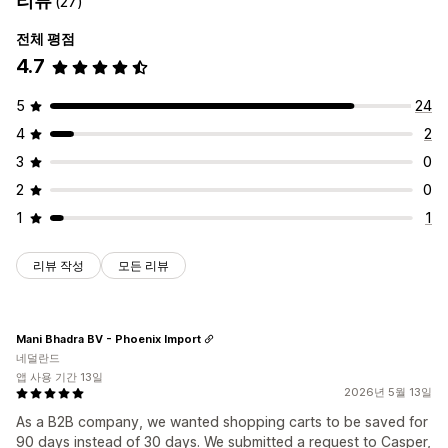
리뷰
(27)
전체 평점
4.7
5
24
4
2
3
0
2
0
1
1
리뷰 작성
모든 리뷰
Mani Bhadra BV - Phoenix Import
네덜란드
앱 사용 기간 13일
2026년 5월 13일
As a B2B company, we wanted shopping carts to be saved for
90 days instead of 30 days. We submitted a request to Casper,