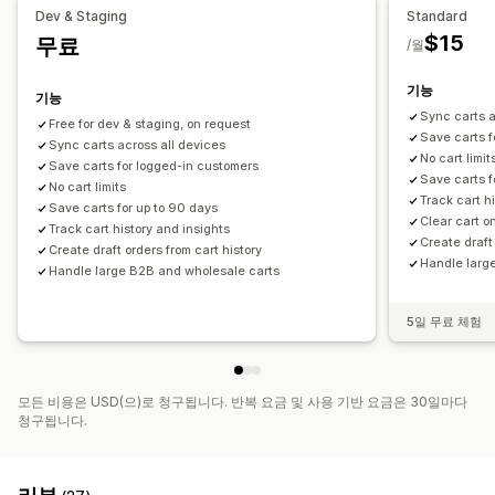
Dev & Staging
Standard
$15
무료
/월
기능
기능
Sync carts a
Free for dev & staging, on request
Save carts f
‌Sync carts across all devices
No cart limit
Save carts for logged-in customers
Save carts f
No cart limits
Track cart h
Save carts for up to 90 days
Clear cart on
Track cart history and insights
Create draft
Create draft orders from cart history
Handle larg
Handle large B2B and wholesale carts
5일 무료 체험
모든 비용은 USD(으)로 청구됩니다. 반복 요금 및 사용 기반 요금은 30일마다
청구됩니다.