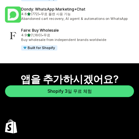
Dondy: WhatsApp Marketing+Chat
별 5개 중
4.8
(772)
•
무료 플랜 사용 가능
총 리뷰 772개
Abandoned cart recovery, AI agent & automations on WhatsApp
Faire: Buy Wholesale
별 5개 중
4.9
(1,160)
•
무료
총 리뷰 1160개
Buy wholesale from independent brands worldwide
Built for Shopify
앱을 추가하시겠어요?
Shopify 3일 무료 체험