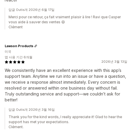
답글 Outis개 2026년 6월 17일
Merci pour ce retour, ça fait vraiment plaisir à lire ! Ravi que Casper
vous aide à sauver des ventes 😄
Clément
Lawson Products
미국
앱 사용 기간 6개월
2026년 3월 13일
We consistently have an excellent experience with this app’s
support team. Anytime we run into an issue or have a question,
we receive a response almost immediately. Every concern is
resolved or answered within one business day without fail.
Truly outstanding service and support—we couldn’t ask for
better!
답글 Outis개 2026년 3월 16일
Thank you for the kind words, I really appreciate it! Glad to hear the
support has met your expectations.
Clément.