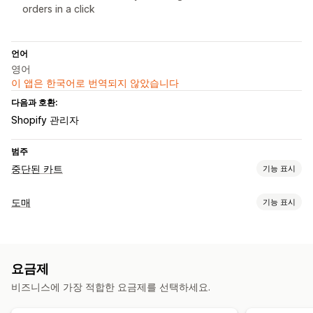
orders in a click
언어
영어
이 앱은 한국어로 번역되지 않았습니다
다음과 호환:
Shopify 관리자
범주
중단된 카트
기능 표시
카트 복구
도매
기능 표시
장치 간 카트
전환 추적
자동화된 워크플로
주문 관리
수동 주문
발주 주문
요금제
비즈니스에 가장 적합한 요금제를 선택하세요.