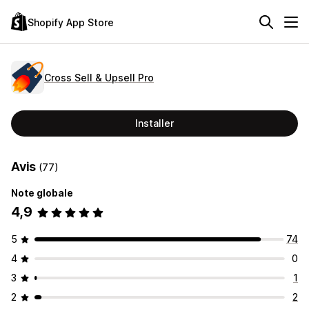
Shopify App Store
Cross Sell & Upsell Pro
Installer
Avis
(77)
Note globale
4,9
5
74
4
0
3
1
2
2