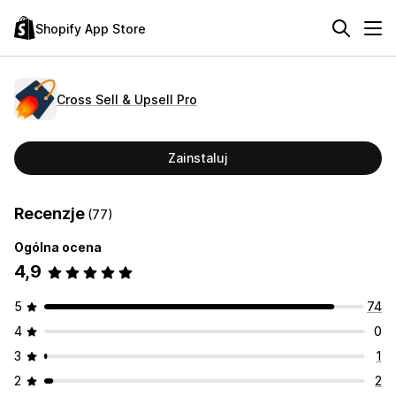
Shopify App Store
Cross Sell & Upsell Pro
Zainstaluj
Recenzje
(77)
Ogólna ocena
4,9
5
74
4
0
3
1
2
2