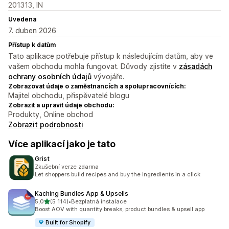
201313, IN
Uvedena
7. duben 2026
Přístup k datům
Tato aplikace potřebuje přístup k následujícím datům, aby ve
vašem obchodu mohla fungovat. Důvody zjistíte v
zásadách
ochrany osobních údajů
vývojáře.
Zobrazovat údaje o zaměstnancích a spolupracovnících:
Majitel obchodu, přispěvatelé blogu
Zobrazit a upravit údaje obchodu:
Produkty, Online obchod
Zobrazit podrobnosti
Více aplikací jako je tato
Grist
Zkušební verze zdarma
Let shoppers build recipes and buy the ingredients in a click
Kaching Bundles App & Upsells
z 5 hvězd
5,0
(5 114)
•
Bezplatná instalace
Celkový počet recenzí: 5114
Boost AOV with quantity breaks, product bundles & upsell app
Built for Shopify