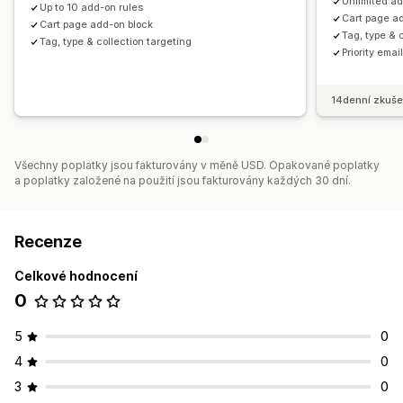
Unlimited ad
Up to 10 add-on rules
Cart page a
Cart page add-on block
Tag, type & 
Tag, type & collection targeting
Priority emai
14denní zkuše
Všechny poplatky jsou fakturovány v měně USD. Opakované poplatky
a poplatky založené na použití jsou fakturovány každých 30 dní.
Recenze
Celkové hodnocení
0
5
0
4
0
3
0