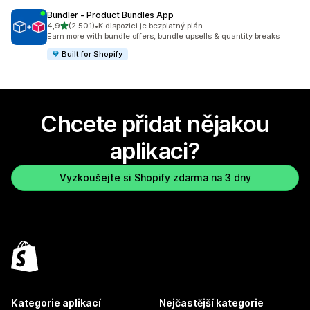
Bundler ‑ Product Bundles App
z 5 hvězd
4,9
(2 501)
•
K dispozici je bezplatný plán
Celkový počet recenzí: 2501
Earn more with bundle offers, bundle upsells & quantity breaks
Built for Shopify
Chcete přidat nějakou
aplikaci?
Vyzkoušejte si Shopify zdarma na 3 dny
Kategorie aplikací
Nejčastější kategorie