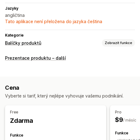
Jazyky
angličtina
Tato aplikace není přeložena do jazyka čeština
Kategorie
Balíčky produktů
Zobrazit funkce
Typy balíčků
Prezentace produktu – další
Dárková balení
Související produkty
Digitální produkty
Fyzické produkty
Cena
Vyberte si tarif, který nejlépe vyhovuje vašemu podnikání.
Free
Pro
$9
Zdarma
/ měsíc
Funkce
Funkce