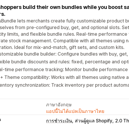
shoppers build their own bundles while you boost sa
rs.
Bundle lets merchants create fully customizable product b
elves from pre-configured buy, get, and optional slots. S
ity limits, and flexible bundle rules. Real-time performance
ate stock management. Compatible with all themes using n
ration. Ideal for mix-and-match, gift sets, and custom kits.
tomizable bundle builder: Configure bundles with buy, get,
xible bundle discounts and rules: fixed, percentage and opt
l-time performance tracking: Monitor bundle performance 
+ Theme compatibility: Works with all themes using native 
entory synchronization: Track inventory per product automa
ภาษาอังกฤษ
แอปนี้ไม่ได้แปลเป็นภาษาไทย
บ
การชำระเงิน
ส่วนผู้ดูแล Shopify
2.0 T