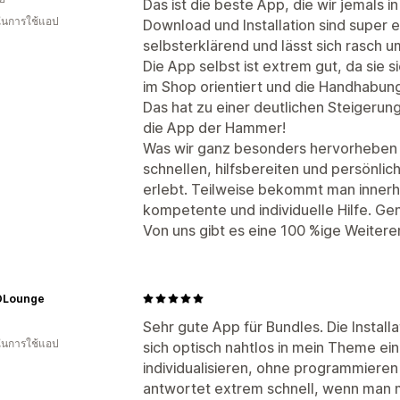
Das ist die beste App, die wir jemals
 ในการใช้แอป
Download und Installation sind super ei
selbsterklärend und lässt sich rasch 
Die App selbst ist extrem gut, da sie 
im Shop orientiert und die Handhabung
Das hat zu einer deutlichen Steigerun
die App der Hammer!
Was wir ganz besonders hervorheben m
schnellen, hilfsbereiten und persönli
erlebt. Teilweise bekommt man innerh
kompetente und individuelle Hilfe. Gen
Von uns gibt es eine 100 %ige Weiter
DLounge
Sehr gute App für Bundles. Die Install
 ในการใช้แอป
sich optisch nahtlos in mein Theme ein
individualisieren, ohne programmiere
antwortet extrem schnell, wenn man m