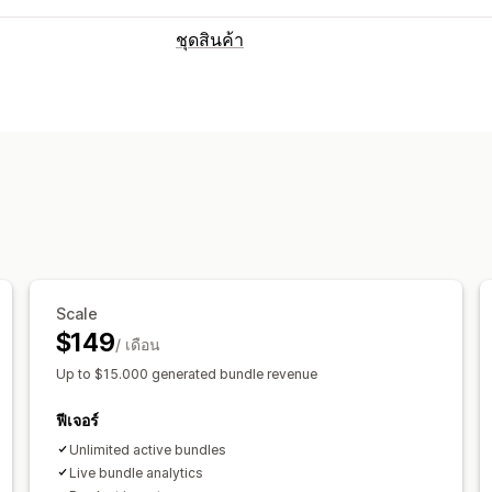
ชุดสินค้า
ประเภทชุดสินค้า
ชุดรวมคงที่
ชุดรวมมิกซ์แอนด์แมทช์
ชุด
สร้างกล่อง
ชุดการเสนอสินค้าอื่นที่คล้ายก
การกำหนดราคาที่ตั้งได้
การกำหนดราคาแบบคงที่
ส่วนลด
ส่วนล
BOGO
การกำหนดราคาจำนวนมาก
กา
การกำหนดราคาแบบกำหนดเอง
Scale
$149
/ เดือน
Up to $15.000 generated bundle revenue
ฟีเจอร์
Unlimited active bundles
Live bundle analytics