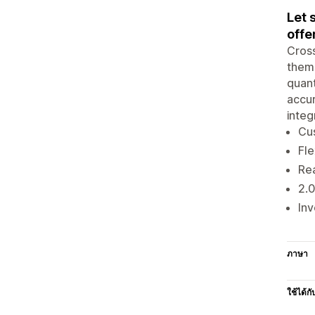
Let 
offe
Cross
thems
quant
accur
integ
Cus
Fle
Rea
2.0
Inv
ภาษา
ใช้ได้กั