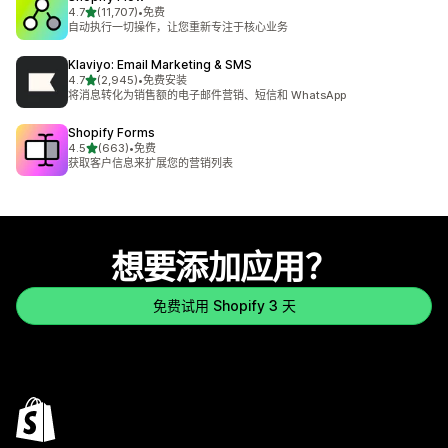
星（满分 5 星）
4.7
(11,707)
•
免费
总共 11707 条评论
自动执行一切操作，让您重新专注于核心业务
Klaviyo: Email Marketing & SMS
星（满分 5 星）
4.7
(2,945)
•
免费安装
总共 2945 条评论
将消息转化为销售额的电子邮件营销、短信和 WhatsApp
Shopify Forms
星（满分 5 星）
4.5
(663)
•
免费
总共 663 条评论
获取客户信息来扩展您的营销列表
想要添加应用？
免费试用 Shopify 3 天