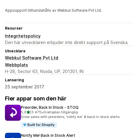
Appsupport tillhandahålls av Webkul Software Pvt Ltd.
Resurser
Integritetspolicy
Den här utvecklaren erbjuder inte direkt support på Svenska.
Utvecklare
Webkul Software Pvt Ltd
Webbplats
H-28, Sector 63, Noida, UP, 201301, IN
Lansering
25 september 2017
Fler appar som den här
Preorder, Back In Stock ‑ STOQ
av 5 stjärnor
5,0
(3 471)
•
Gratisplan tillgänglig
3471 recensioner totalt
Grow sales with preorders, 'notify me' & back in stock alerts
Built for Shopify
Notify Me! Back in Stock Alert