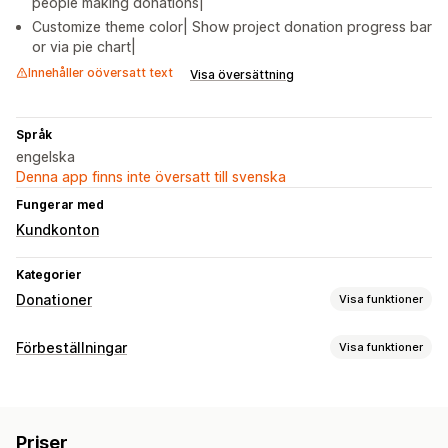
people making donations|
Customize theme color| Show project donation progress bar
or via pie chart|
Innehåller oöversatt text
Visa översättning
Språk
engelska
Denna app finns inte översatt till svenska
Fungerar med
Kundkonton
Kategorier
Donationer
Visa funktioner
Välgörenhetstyp
Förbeställningar
Visa funktioner
Ideell
Insamling
Social påverkan
Miljö
Ordertyp
Anpassa välgörenhet
Crowdfunding
Hantering av donationer
Priser