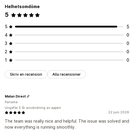
Helhetsomdöme
5
5
5
4
0
3
0
2
0
1
0
Skriv en recension
Alla recensioner
Matan Direct
Panama
Ungefär 5 år användning av appen
22 juni 2026
The team was really nice and helpful. The issue was solved and
now everything is running smoothly.