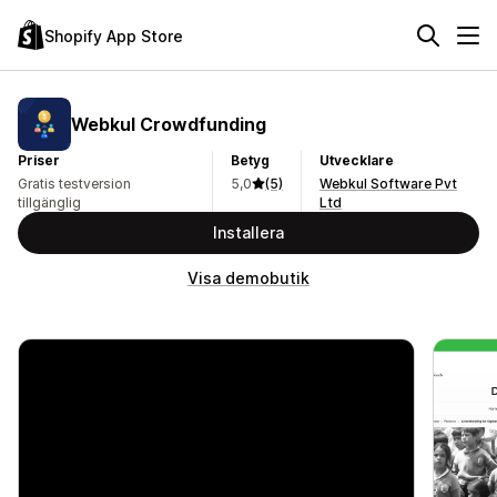
Shopify App Store
Webkul Crowdfunding
Priser
Betyg
Utvecklare
Gratis testversion
5,0
(5)
Webkul Software Pvt
tillgänglig
Ltd
Installera
Visa demobutik