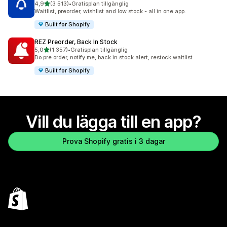
av 5 stjärnor
4,9
(3 513)
•
Gratisplan tillgänglig
3513 recensioner totalt
Waitlist, preorder, wishlist and low stock - all in one app.
Built for Shopify
REZ Preorder, Back In Stock
av 5 stjärnor
5,0
(1 357)
•
Gratisplan tillgänglig
1357 recensioner totalt
Do pre order, notify me, back in stock alert, restock waitlist
Built for Shopify
Vill du lägga till en app?
Prova Shopify gratis i 3 dagar