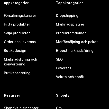
Appkategorier
Toppkategorier
Försäljningskanaler
Dropshipping
Hitta produkter
Marknadsplatser
Sälja produkter
Produktomdömen
Order och leverans
Merförsäljning och paket
Butiksdesign
E-postmarknadsföring
Marknadsföring och
SEO
konvertering
Leverans
Butikshantering
Valuta och språk
Resurser
Shopify
Shopifys hjälpcenter
Om