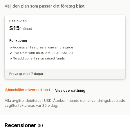
Anpassning
Donationsbelopp
Donationsmål
Rabatter
Analysverktyg
Välj den plan som passar ditt företag bäst.
Märken
Banners
Nedräkningstimer
Anpassat varumärke
Instrumentpaneler
Rapporter
E-postaviseringar
Insamlingsmål
Tillgänglighetsdatum
Basic Plan
Anpassning
$15
Betalningsalternativ
/månad
Landningssidor
Märken
Livebutiksdisk
Donationswidget
Depositioner
Rabatter
Kampanjer
E-postaviseringar
Funktioner
Access all features in one single price
Live Chat with us 10 AM-12:30 AM, IST
No additional fee on raised funds
Prova gratis i 7 dagar
Innehåller oöversatt text
Visa översättning
Alla avgifter debiteras i USD. Återkommande och användningsbaserade
avgifter faktureras var 30:e dag.
Recensioner
(5)