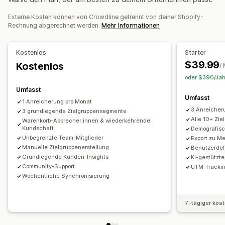
KI-Einblicke
Marketingattribution
Checkout-Analysen
Externe Kosten können von Crowdline getrennt von deiner Shopify-
ROAS
Gewinneinblicke
Kaufverfolgung
Funnel-Analyse
Rechnung abgerechnet werden.
Mehr Informationen
UTM-Tracking
Abgebrochener Warenkorb
Pixel-Tracking
Bildmaterial und Berichte
Kostenlos
Starter
$39.99
Analyse-Dashboard
Kostenlos
Benchmarking
/
oder $390/Jahr
Umfasst
Umfasst
1 Anreicherung pro Monat
3 Anreicher
3 grundlegende Zielgruppensegmente
Alle 10+ Zi
Warenkorb-Abbrecher:innen & wiederkehrende
Kundschaft
Demografisc
Unbegrenzte Team-Mitglieder
Export zu M
Manuelle Zielgruppenerstellung
Benutzerdef
Grundlegende Kunden-Insights
KI-gestützte
Community-Support
UTM-Tracking
Wöchentliche Synchronisierung
7-tägiger kos