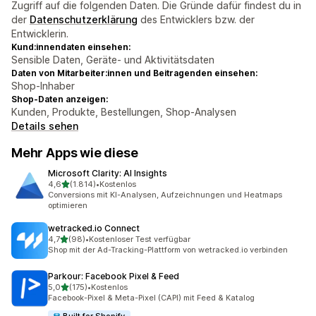
Zugriff auf die folgenden Daten. Die Gründe dafür findest du in
der
Datenschutzerklärung
des Entwicklers bzw. der
Entwicklerin.
Kund:innendaten einsehen:
Sensible Daten, Geräte- und Aktivitätsdaten
Daten von Mitarbeiter:innen und Beitragenden einsehen:
Shop-Inhaber
Shop-Daten anzeigen:
Kunden, Produkte, Bestellungen, Shop-Analysen
Details sehen
Mehr Apps wie diese
Microsoft Clarity: AI Insights
von 5 Sternen
4,6
(1.814)
•
Kostenlos
1814 Rezensionen insgesamt
Conversions mit KI-Analysen, Aufzeichnungen und Heatmaps
optimieren
wetracked.io Connect
von 5 Sternen
4,7
(98)
•
Kostenloser Test verfügbar
98 Rezensionen insgesamt
Shop mit der Ad-Tracking-Plattform von wetracked.io verbinden
Parkour: Facebook Pixel & Feed
von 5 Sternen
5,0
(175)
•
Kostenlos
175 Rezensionen insgesamt
Facebook-Pixel & Meta-Pixel (CAPI) mit Feed & Katalog
Built for Shopify