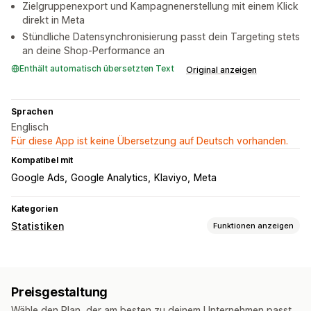
Zielgruppenexport und Kampagnenerstellung mit einem Klick
direkt in Meta
Stündliche Datensynchronisierung passt dein Targeting stets
an deine Shop-Performance an
Enthält automatisch übersetzten Text
Original anzeigen
Sprachen
Englisch
Für diese App ist keine Übersetzung auf Deutsch vorhanden.
Kompatibel mit
Google Ads
Google Analytics
Klaviyo
Meta
Kategorien
Statistiken
Funktionen anzeigen
Kundenverhalten
Event-Tracking
Segmentierung
Lifetime Value (LTV)
Preisgestaltung
Marketing und Vertrieb
Wähle den Plan, der am besten zu deinem Unternehmen passt.