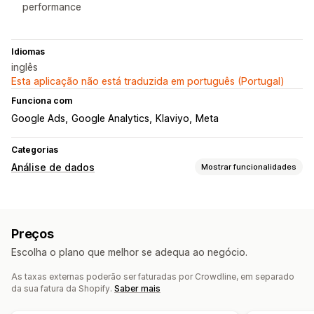
performance
Idiomas
inglês
Esta aplicação não está traduzida em português (Portugal)
Funciona com
Google Ads
Google Analytics
Klaviyo
Meta
Categorias
Análise de dados
Mostrar funcionalidades
Comportamento do cliente
Rastreio de eventos
Segmentação
Preços
Valor do tempo de vida (LTV)
Escolha o plano que melhor se adequa ao negócio.
Marketing e vendas
As taxas externas poderão ser faturadas por Crowdline, em separado
Informações sobre IA
Atribuição de marketing
da sua fatura da Shopify.
Saber mais
Análise da finalização da compra
ROAS