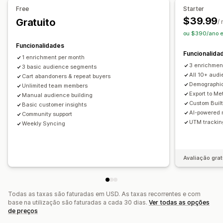
Informações sobre lucros
Rastreio de compras
Free
Starter
Análise de funil
Rastreio UTM
Carrinho abandonado
$39.99
Gratuito
/
Rastreio de píxeis
ou $390/ano 
Funcionalidades
Imagens e relatórios
Funcionalida
1 enrichment per month
Dashboard de análise de dados
Avaliação comparativa
3 enrichmen
3 basic audience segments
All 10+ aud
Cart abandoners & repeat buyers
Demographic
Unlimited team members
Export to M
Manual audience building
Custom Buil
Basic customer insights
AI-powered 
Community support
UTM tracking
Weekly Syncing
Avaliação grat
Todas as taxas são faturadas em USD. As taxas recorrentes e com
base na utilização são faturadas a cada 30 dias.
Ver todas as opções
de preços