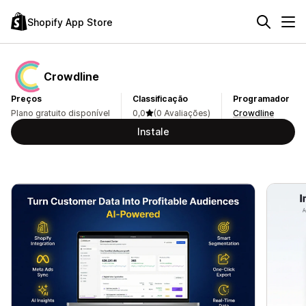
Shopify App Store
Crowdline
Preços
Classificação
Programador
Plano gratuito disponível
0,0
(0 Avaliações)
Crowdline
Instale