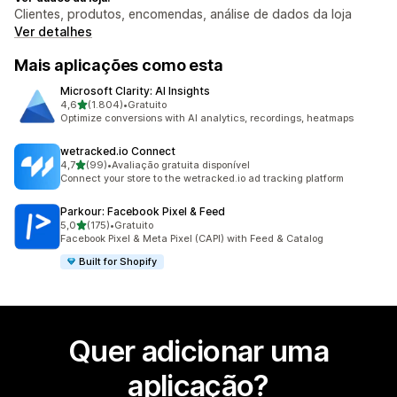
Clientes, produtos, encomendas, análise de dados da loja
Ver detalhes
Mais aplicações como esta
Microsoft Clarity: AI Insights
de 5 estrelas
4,6
(1.804)
•
Gratuito
1804 total de avaliações
Optimize conversions with AI analytics, recordings, heatmaps
wetracked.io Connect
de 5 estrelas
4,7
(99)
•
Avaliação gratuita disponível
99 total de avaliações
Connect your store to the wetracked.io ad tracking platform
Parkour: Facebook Pixel & Feed
de 5 estrelas
5,0
(175)
•
Gratuito
175 total de avaliações
Facebook Pixel & Meta Pixel (CAPI) with Feed & Catalog
Built for Shopify
Quer adicionar uma
aplicação?