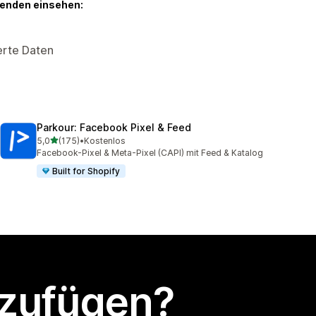
genden einsehen:
erte Daten
Parkour: Facebook Pixel & Feed
von 5 Sternen
5,0
(175)
•
Kostenlos
175 Rezensionen insgesamt
Facebook-Pixel & Meta-Pixel (CAPI) mit Feed & Katalog
Built for Shopify
nzufügen?