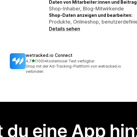
Daten von Mitarbeiter:innen und Beitra
Shop-Inhaber, Blog-Mitwirkende
Shop-Daten anzeigen und bearbeiten:
Produkte, Onlineshop, benutzerdefini
Details sehen
wetracked.io Connect
von 5 Sternen
4,7
(100)
•
Kostenloser Test verfügbar
100 Rezensionen insgesamt
Shop mit der Ad-Tracking-Plattform von wetracked.io
verbinden
 du eine App hi