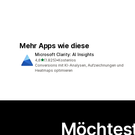
Mehr Apps wie diese
Microsoft Clarity: AI Insights
von 5 Sternen
4,6
(1.825)
•
Kostenlos
1825 Rezensionen insgesamt
Conversions mit KI-Analysen, Aufzeichnungen und
Heatmaps optimieren
Möchtest