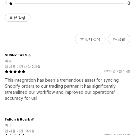
1
0
리뷰 작성
상세 검색
정렬
SUNNY TAILS
미국
앱 사용 기간 대략 2개월
2025년 2월 18일
This integration has been a tremendous asset for syncing
Shopify orders to our trading partner. It has significantly
streamlined our workflow and improved our operations'
accuracy for us!
Fulton & Roark
미국
앱 사용 기간 10개월