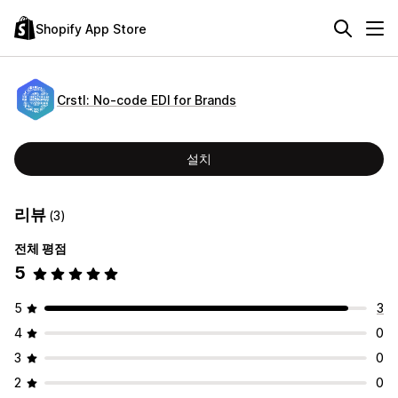
Shopify App Store
Crstl: No‑code EDI for Brands
설치
리뷰
(3)
전체 평점
5
5
3
4
0
3
0
2
0