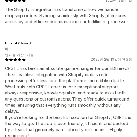
2025년 2월 14일
The Shopify integration has transformed how we handle
dropship orders. Syncing seamlessly with Shopify, it ensures
accuracy and efficiency in managing our fulfillment processes.
Uproot Clean
미국
앱 사용 기간 4개월
2025년 2월 19일에 편집됨
CRSTL has been an absolute game-changer for our EDI needs!
Their seamless integration with Shopify makes order
processing effortless, and the platform is incredibly reliable.
What truly sets CRSTL apart is their exceptional support—
always responsive, knowledgeable, and ready to assist with
any questions or customizations. They offer quick turnaround
times, ensuring that everything runs smoothly without any
delays.
If you're looking for the best EDI solution for Shopify, CSRTL is
the way to go. The app is user-friendly, efficient, and backed
by a team that genuinely cares about your success. Highly
recommend!