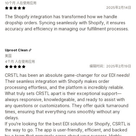
10个月 人在使用应用
2025年2月14日
The Shopify integration has transformed how we handle
dropship orders. Syncing seamlessly with Shopify, it ensures
accuracy and efficiency in managing our fulfillment processes.
Uproot Clean
美国
4个月 人在使用应用
编辑时间：2025年2月19日
CRSTL has been an absolute game-changer for our EDI needs!
Their seamless integration with Shopify makes order
processing effortless, and the platform is incredibly reliable.
What truly sets CRSTL apart is their exceptional support—
always responsive, knowledgeable, and ready to assist with
any questions or customizations. They offer quick turnaround
times, ensuring that everything runs smoothly without any
delays.
If you're looking for the best EDI solution for Shopify, CSRTL is
the way to go. The app is user-friendly, efficient, and backed
by a team that genuinely cares about your success. Highly