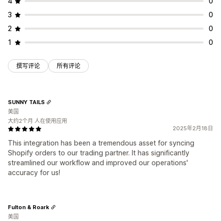
4
0
3
0
2
0
1
0
撰写评论
所有评论
SUNNY TAILS
美国
大约2个月 人在使用应用
2025年2月18日
This integration has been a tremendous asset for syncing
Shopify orders to our trading partner. It has significantly
streamlined our workflow and improved our operations'
accuracy for us!
Fulton & Roark
美国