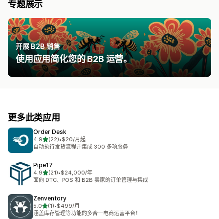
专题展示
开展 B2B 销售
使用应用简化您的 B2B 运营。
更多此类应用
Order Desk
星（满分 5 星）
4.9
(22)
•
$20/月起
总共 22 条评论
自动执行发货流程并集成 300 多项服务
Pipe17
星（满分 5 星）
4.9
(21)
•
$24,000/年
总共 21 条评论
面向 DTC、POS 和 B2B 卖家的订单管理与集成
Zenventory
星（满分 5 星）
5.0
(1)
•
$499/月
总共 1 条评论
涵盖库存管理等功能的多合一电商运营平台！