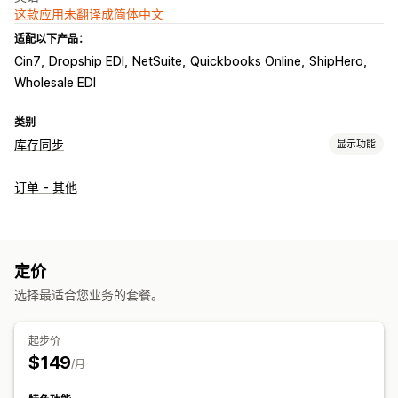
这款应用未翻译成简体中文
适配以下产品：
Cin7
Dropship EDI
NetSuite
Quickbooks Online
ShipHero
Wholesale EDI
类别
库存同步
显示功能
同步类型
订单 - 其他
订单
SKU
多渠道
自动
实时
通知和报告
自动化提醒
订单更新
电子邮件提醒
错误报告
历史报告
定价
库存提醒
数据导入和导出
实时状态
详细日志
选择最适合您业务的套餐。
起步价
$149
/月