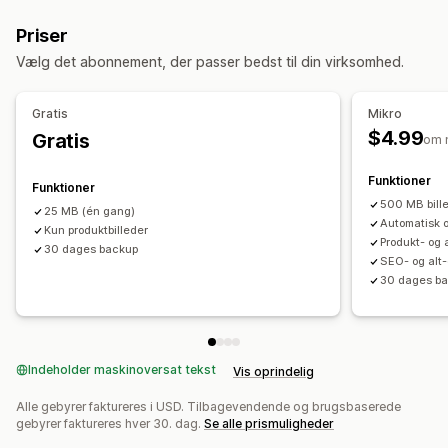
Komprimering af billeder
Alternativ tekst
Priser
Navngivning af filer
Optimering af billeder
Vælg det abonnement, der passer bedst til din virksomhed.
Hastighedsoptimering
Overvågning af resultater
Gratis
Mikro
SEO-score
Analyse af hastighed
$4.99
Gratis
om 
Funktioner
Funktioner
500 MB bill
25 MB (én gang)
Automatisk 
Kun produktbilleder
Produkt- og 
30 dages backup
SEO- og alt
30 dages b
Indeholder maskinoversat tekst
Vis oprindelig
Alle gebyrer faktureres i USD. Tilbagevendende og brugsbaserede
gebyrer faktureres hver 30. dag.
Se alle prismuligheder