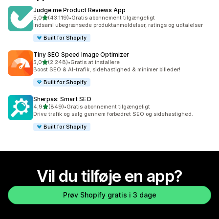
Judge.me Product Reviews App
ud af 5 stjerner
5,0
(43.119)
•
Gratis abonnement tilgængeligt
43119 anmeldelser i alt
Indsaml ubegrænsede produktanmeldelser, ratings og udtalelser
Built for Shopify
Tiny SEO Speed Image Optimizer
ud af 5 stjerner
5,0
(2.248)
•
Gratis at installere
2248 anmeldelser i alt
Boost SEO & AI-trafik, sidehastighed & minimer billeder!
Built for Shopify
Sherpas: Smart SEO
ud af 5 stjerner
4,9
(849)
•
Gratis abonnement tilgængeligt
849 anmeldelser i alt
Drive trafik og salg gennem forbedret SEO og sidehastighed.
Built for Shopify
Vil du tilføje en app?
Prøv Shopify gratis i 3 dage