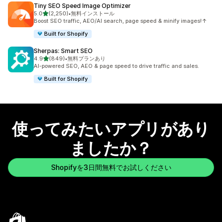
Tiny SEO Speed Image Optimizer
5つ星中
5.0
(2,250)
•
無料インストール
合計レビュー数：2250件
Boost SEO traffic, AEO/AI search, page speed & minify images!↑
Built for Shopify
Sherpas: Smart SEO
5つ星中
4.9
(849)
•
無料プランあり
合計レビュー数：849件
AI-powered SEO, AEO & page speed to drive traffic and sales.
Built for Shopify
使ってみたいアプリがあり
ましたか？
Shopifyを3日間無料でお試しください