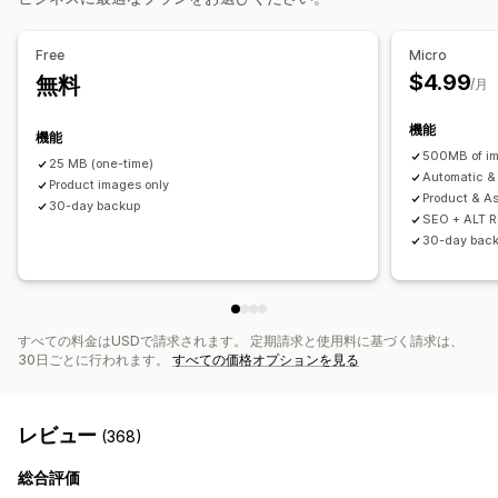
パフォーマンスのモニタリング
SEOスコア
スピード分析
Free
Micro
$4.99
無料
/月
機能
機能
500MB of i
25 MB (one-time)
Automatic &
Product images only
Product & A
30-day backup
SEO + ALT 
30-day bac
すべての料金はUSDで請求されます。 定期請求と使用料に基づく請求は、
30日ごとに行われます。
すべての価格オプションを見る
レビュー
(368)
総合評価