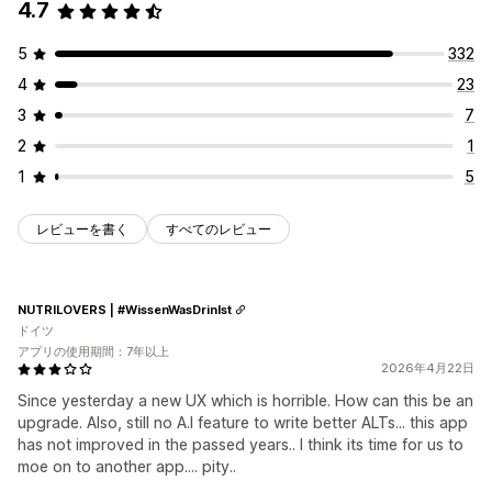
4.7
5
332
4
23
3
7
2
1
1
5
レビューを書く
すべてのレビュー
NUTRILOVERS | #WissenWasDrinIst
ドイツ
アプリの使用期間：7年以上
2026年4月22日
Since yesterday a new UX which is horrible. How can this be an
upgrade. Also, still no A.I feature to write better ALTs... this app
has not improved in the passed years.. I think its time for us to
moe on to another app.... pity..