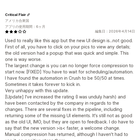
Critical Flair
アメリカ合衆国
アプリの使用期間：6ヶ月
編集日：2026年4月14日
Used to really like this app but the new UI design is...not good.
First of all, you have to click on your pics to view any details;
the old version had a popup that was quick and simple. This
one is way worse.
The largest change is you can no longer force compression to
start now. [FIXED] You have to wait for scheduling/automation.
I have found the automation in Crush to be 50/50 at times.
Sometimes it takes forever to kick in.
Very unhappy with this update.
[Update] I've increased the rating (I was unduly harsh) and
have been contacted by the company in regards to the
changes. There are several fixes in the pipeline, including
returning some of the missing UI elements. It's still not as good
as the old UI, IMO, but they are open to feedback. I do have to
say that the new version >is< faster, a welcome change.
Manual compression has returned, although I haven't had to