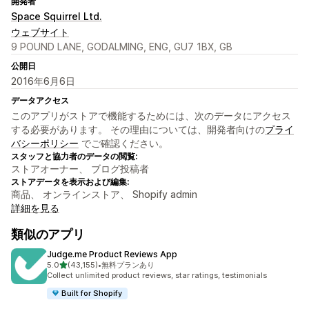
開発者
Space Squirrel Ltd.
ウェブサイト
9 POUND LANE, GODALMING, ENG, GU7 1BX, GB
公開日
2016年6月6日
データアクセス
このアプリがストアで機能するためには、次のデータにアクセス
する必要があります。 その理由については、開発者向けの
プライ
バシーポリシー
でご確認ください。
スタッフと協力者のデータの閲覧:
ストアオーナー、 ブログ投稿者
ストアデータを表示および編集:
商品、 オンラインストア、 Shopify admin
詳細を見る
類似のアプリ
Judge.me Product Reviews App
5つ星中
5.0
(43,155)
•
無料プランあり
合計レビュー数：43155件
Collect unlimited product reviews, star ratings, testimonials
Built for Shopify