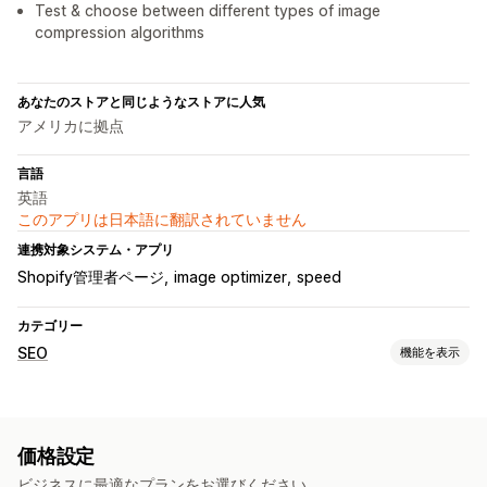
Test & choose between different types of image
compression algorithms
あなたのストアと同じようなストアに人気
アメリカに拠点
言語
英語
このアプリは日本語に翻訳されていません
連携対象システム・アプリ
Shopify管理者ページ
image optimizer
speed
カテゴリー
SEO
機能を表示
SEOツール
画像の圧縮
代替テキスト
ファイル名の指定
画像の最適化
価格設定
スピード最適化
ビジネスに最適なプランをお選びください。