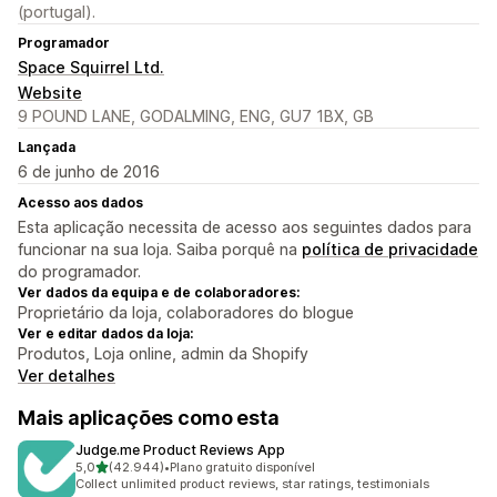
(portugal).
Programador
Space Squirrel Ltd.
Website
9 POUND LANE, GODALMING, ENG, GU7 1BX, GB
Lançada
6 de junho de 2016
Acesso aos dados
Esta aplicação necessita de acesso aos seguintes dados para
funcionar na sua loja. Saiba porquê na
política de privacidade
do programador.
Ver dados da equipa e de colaboradores:
Proprietário da loja, colaboradores do blogue
Ver e editar dados da loja:
Produtos, Loja online, admin da Shopify
Ver detalhes
Mais aplicações como esta
Judge.me Product Reviews App
de 5 estrelas
5,0
(42.944)
•
Plano gratuito disponível
42944 total de avaliações
Collect unlimited product reviews, star ratings, testimonials