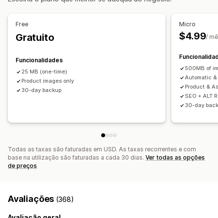
Monitorização do desempenho
Free
Micro
Pontuação SEO
Análise da velocidade
$4.99
Gratuito
/ m
Funcionalida
Funcionalidades
500MB of i
25 MB (one-time)
Automatic &
Product images only
Product & A
30-day backup
SEO + ALT 
30-day bac
Todas as taxas são faturadas em USD. As taxas recorrentes e com
base na utilização são faturadas a cada 30 dias.
Ver todas as opções
de preços
Avaliações
(368)
Avaliação geral