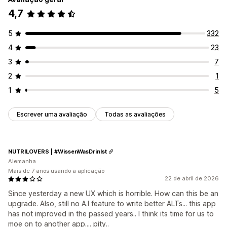
4,7
5
332
4
23
3
7
2
1
1
5
Escrever uma avaliação
Todas as avaliações
NUTRILOVERS | #WissenWasDrinIst
Alemanha
Mais de 7 anos usando a aplicação
22 de abril de 2026
Since yesterday a new UX which is horrible. How can this be an
upgrade. Also, still no A.I feature to write better ALTs... this app
has not improved in the passed years.. I think its time for us to
moe on to another app.... pity..