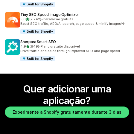
Built for Shopify
Tiny SEO Speed Image Optimizer
de 5 estrelas
5,0
(2.242)
•
Instalação gratuita
2242 total de avaliações
Boost SEO traffic, AEO/AI search, page speed & minify images!↑
Built for Shopify
Sherpas: Smart SEO
de 5 estrelas
4,9
(849)
•
Plano gratuito disponível
849 total de avaliações
Drive traffic and sales through improved SEO and page speed.
Built for Shopify
Quer adicionar uma
aplicação?
Experimente a Shopify gratuitamente durante 3 dias