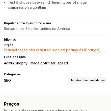
Test & choose between different types of image
compression algorithms
Popular entre lojas como a sua
Sediado nos Estados Unidos da América
Idiomas
inglês
Esta aplicação não está traduzida em português (Portugal)
Funciona com
Admin Shopify
image optimizer
speed
Categorias
SEO
Mostrar funcionalidades
Ferramentas de SEO
Compressão de imagens
Texto alternativo
Preços
Designação de ficheiros
Otimização de imagem
Escolha o plano que melhor se adequa ao negócio.
Otimização de velocidade