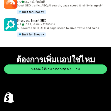
เต็ม 5 ดาว
5.0
(2,245)
•
ติดตั้งฟรี
ทั้งหมด 2245 รีวิว
Boost SEO traffic, AEO/AI search, page speed & minify images!↑
Built for Shopify
Sherpas: Smart SEO
เต็ม 5 ดาว
4.9
(849)
•
มีแผนฟรีให้บริการ
ทั้งหมด 849 รีวิว
AI-powered SEO, AEO & page speed to drive traffic and sales.
Built for Shopify
ต้องการเพิ่มแอปใช่ไหม
ทดลองใช้งาน Shopify ฟรี 3 วัน