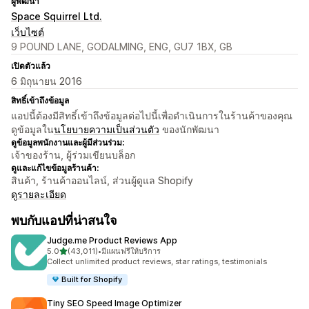
ผู้พัฒนา
Space Squirrel Ltd.
เว็บไซต์
9 POUND LANE, GODALMING, ENG, GU7 1BX, GB
เปิดตัวแล้ว
6 มิถุนายน 2016
สิทธิ์เข้าถึงข้อมูล
แอปนี้ต้องมีสิทธิ์เข้าถึงข้อมูลต่อไปนี้เพื่อดำเนินการในร้านค้าของคุณ
ดูข้อมูลใน
นโยบายความเป็นส่วนตัว
ของนักพัฒนา
ดูข้อมูลพนักงานและผู้มีส่วนร่วม:
เจ้าของร้าน, ผู้ร่วมเขียนบล็อก
ดูและแก้ไขข้อมูลร้านค้า:
สินค้า, ร้านค้าออนไลน์, ส่วนผู้ดูแล Shopify
ดูรายละเอียด
พบกับแอปที่น่าสนใจ
Judge.me Product Reviews App
เต็ม 5 ดาว
5.0
(43,011)
•
มีแผนฟรีให้บริการ
ทั้งหมด 43011 รีวิว
Collect unlimited product reviews, star ratings, testimonials
Built for Shopify
Tiny SEO Speed Image Optimizer