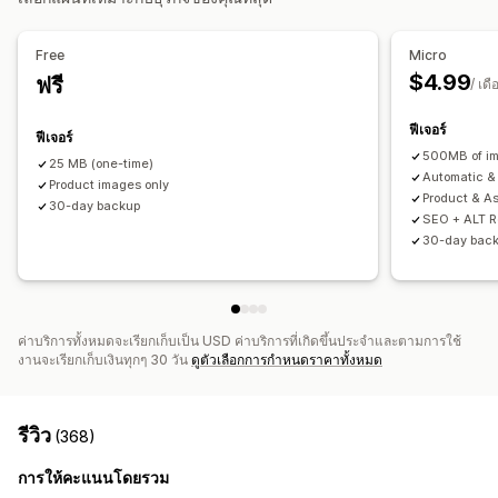
การเฝ้าติดตามประสิทธิภาพ
คะแนน SEO
การวิเคราะห์ความเร็ว
Free
Micro
$4.99
ฟรี
/ เดื
ฟีเจอร์
ฟีเจอร์
500MB of i
25 MB (one-time)
Automatic &
Product images only
Product & A
30-day backup
SEO + ALT 
30-day bac
ค่าบริการทั้งหมดจะเรียกเก็บเป็น USD ค่าบริการที่เกิดขึ้นประจำและตามการใช้
งานจะเรียกเก็บเงินทุกๆ 30 วัน
ดูตัวเลือกการกำหนดราคาทั้งหมด
รีวิว
(368)
การให้คะแนนโดยรวม