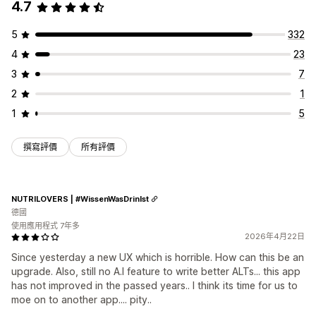
4.7
5
332
4
23
3
7
2
1
1
5
撰寫評價
所有評價
NUTRILOVERS | #WissenWasDrinIst
德國
使用應用程式 7年多
2026年4月22日
Since yesterday a new UX which is horrible. How can this be an
upgrade. Also, still no A.I feature to write better ALTs... this app
has not improved in the passed years.. I think its time for us to
moe on to another app.... pity..