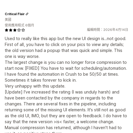
Critical Flair
美國
使用應用程式 6個月
編輯時間：2026年4月14日
Used to really like this app but the new UI design is...not good.
First of all, you have to click on your pics to view any details;
the old version had a popup that was quick and simple. This
one is way worse.
The largest change is you can no longer force compression to
start now. [FIXED] You have to wait for scheduling/automation.
I have found the automation in Crush to be 50/50 at times.
Sometimes it takes forever to kick in.
Very unhappy with this update.
[Update] I've increased the rating (I was unduly harsh) and
have been contacted by the company in regards to the
changes. There are several fixes in the pipeline, including
returning some of the missing UI elements. It's still not as good
as the old UI, IMO, but they are open to feedback. I do have to
say that the new version >is< faster, a welcome change.
Manual compression has returned, although I haven't had to