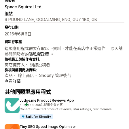
開發者
Space Squirrel Ltd.
網站
9 POUND LANE, GODALMING, ENG, GU7 1BX, GB
發布日期
2016年6月6日
資料存取權
這項應用程式需要存取以下資料，才能在商店中正常運作。 原因請
參閱開發者的
隱私權政策
。
檢視員工與協作者資料:
商店擁有人、 網誌投稿者
檢視與編輯商店資料:
產品、 線上商店、 Shopify 管理後台
查看詳情
其他同類型應用程式
Judge.me Product Reviews App
滿分 5 顆星
5.0
(43,065)
•
提供免費方案
共有 43065 則評價
Collect unlimited product reviews, star ratings, testimonials
Built for Shopify
Tiny SEO Speed Image Optimizer