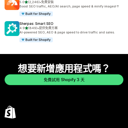
滿分 5 顆星
5.0
(2,246)
•
免費安裝
共有 2246 則評價
Boost SEO traffic, AEO/AI search, page speed & minify images!↑
Built for Shopify
Sherpas: Smart SEO
滿分 5 顆星
4.9
(849)
•
提供免費方案
共有 849 則評價
AI-powered SEO, AEO & page speed to drive traffic and sales.
Built for Shopify
想要新增應用程式嗎？
免費試用 Shopify 3 天