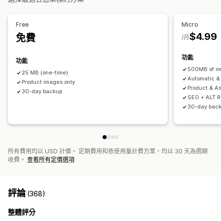
搜尋引擎最佳化 (SEO) 分數
速度分析
Free
Micro
$4.99
免費
/月
功能
功能
500MB of i
25 MB (one-time)
Automatic &
Product images only
Product & A
30-day backup
SEO + ALT 
30-day bac
所有費用均以 USD 計價。 定期費用和依使用量計費方案，均以 30 天為週期
收費。
查看所有定價選項
評論
(368)
整體評分