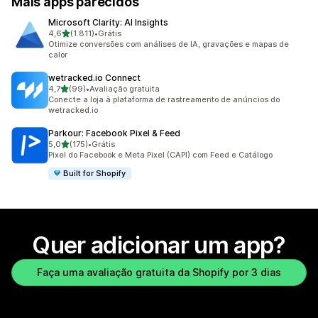
Mais apps parecidos
Microsoft Clarity: AI Insights
de 5 estrelas
4,6
(1.811)
•
Grátis
1811 avaliações ao todo
Otimize conversões com análises de IA, gravações e mapas de
calor
wetracked.io Connect
de 5 estrelas
4,7
(99)
•
Avaliação gratuita
99 avaliações ao todo
Conecte a loja à plataforma de rastreamento de anúncios do
wetracked.io
Parkour: Facebook Pixel & Feed
de 5 estrelas
5,0
(175)
•
Grátis
175 avaliações ao todo
Pixel do Facebook e Meta Pixel (CAPI) com Feed e Catálogo
Built for Shopify
Quer adicionar um app?
Faça uma avaliação gratuita da Shopify por 3 dias