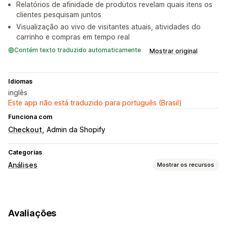
Relatórios de afinidade de produtos revelam quais itens os
clientes pesquisam juntos
Visualização ao vivo de visitantes atuais, atividades do
carrinho e compras em tempo real
Contém texto traduzido automaticamente
Mostrar original
Idiomas
inglês
Este app não está traduzido para português (Brasil)
Funciona com
Checkout
Admin da Shopify
Categorias
Análises
Mostrar os recursos
Comportamento do cliente
Acompanhamento de eventos
Segmentação
Avaliações
Visualizações da página