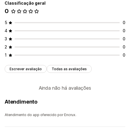
Classificação geral
Marketing e vendas
0
Análise de checkout
ROAS
Acompanhamento de compra
Análise de funil
5
0
Acompanhamento do Monitor de tráfego de Urchin (UTM,
4
0
na sigla em inglês)
3
0
Acompanhamento de pixel
2
0
Elementos visuais e relatórios
1
0
Painel de controle de análises
Painéis de controle personalizados
Escrever avaliação
Todas as avaliações
Ainda não há avaliações
Atendimento
Atendimento do app oferecido por Encrux.